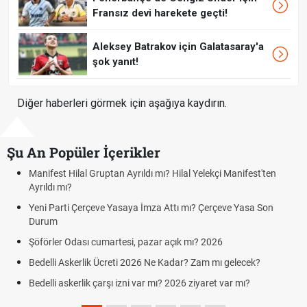
Fransız devi harekete geçti!
Aleksey Batrakov için Galatasaray'a
şok yanıt!
Diğer haberleri görmek için aşağıya kaydırın.
Şu An Popüler İçerikler
nifest Hilal Gruptan Ayrıldı mı? Hilal Yelekçi Manifest'ten
Kuyum
rıldı mı?
cumar
ni Parti Çerçeve Yasaya İmza Attı mı? Çerçeve Yasa Son
Hafta
urum
Cumar
förler Odası cumartesi, pazar açık mı? 2026
Aras 
Cumar
delli Askerlik Ücreti 2026 Ne Kadar? Zam mı gelecek?
Hazır
delli askerlik çarşı izni var mı? 2026 ziyaret var mı?
Süper