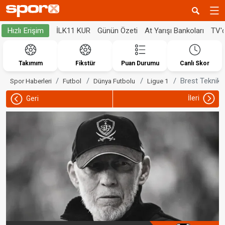
İLK11 KUR
Günün Özeti
At Yarışı Bankoları
TV'
Hızlı Erişim
Takımım
Fikstür
Puan Durumu
Canlı Skor
Brest Teknik d
Spor Haberleri
Futbol
Dünya Futbolu
Ligue 1
İleri
Geri