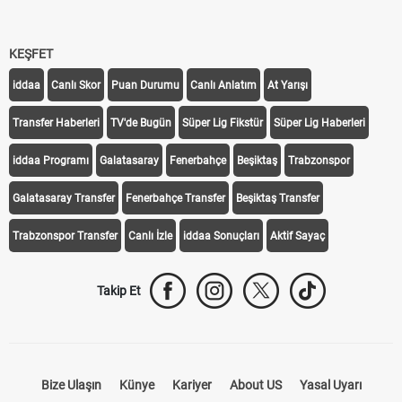
KEŞFET
iddaa
Canlı Skor
Puan Durumu
Canlı Anlatım
At Yarışı
Transfer Haberleri
TV'de Bugün
Süper Lig Fikstür
Süper Lig Haberleri
iddaa Programı
Galatasaray
Fenerbahçe
Beşiktaş
Trabzonspor
Galatasaray Transfer
Fenerbahçe Transfer
Beşiktaş Transfer
Trabzonspor Transfer
Canlı İzle
iddaa Sonuçları
Aktif Sayaç
Takip Et