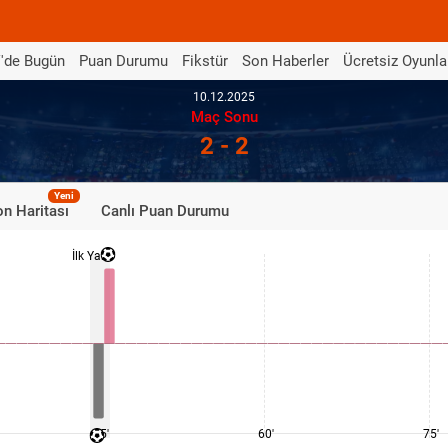
'de Bugün
Puan Durumu
Fikstür
Son Haberler
Ücretsiz Oyunla
10.12.2025
Maç Sonu
2 - 2
Yeni
n Haritası
Canlı Puan Durumu
İlk Yarı
45'
60'
75'