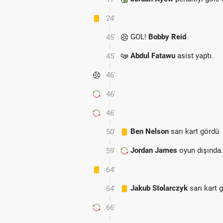
24'
GOL!
Bobby Reid
45'
Abdul Fatawu
asist yaptı.
45'
46'
46'
46'
Ben Nelson
sarı kart gördü
50'
Jordan James
oyun dışında
59'
64'
Jakub Stolarczyk
sarı kart 
64'
66'