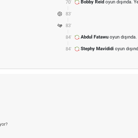
Bobby Reid
oyun dışında. Y
70'
83'
83'
Abdul Fatawu
oyun dışında.
84'
Stephy Mavididi
oyun dışınd
84'
yor?