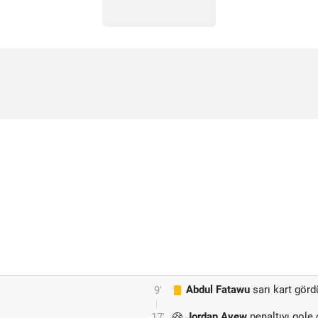
Abdul Fatawu
sarı kart görd
9'
Jordan Ayew
penaltıyı gole 
17'