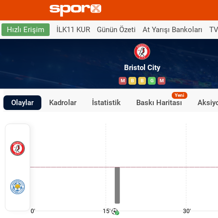
İLK11 KUR
Günün Özeti
At Yarışı Bankoları
TV
Hızlı Erişim
Bristol City
M
B
B
G
M
Yeni
Olaylar
Kadrolar
İstatistik
Baskı Haritası
Aksiyo
0'
15'
30'