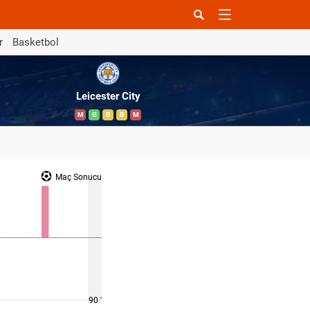
r
Basketbol
Leicester City
M
G
B
B
M
Maç Sonucu
90 '