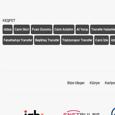
KEŞFET
iddaa
Canlı Skor
Puan Durumu
Canlı Anlatım
At Yarışı
Transfer Haberler
Fenerbahçe Transfer
Beşiktaş Transfer
Trabzonspor Transfer
Canlı İzle
id
Bize Ulaşın
Künye
Kariye