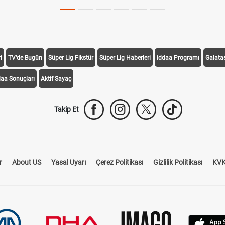
i
TV'de Bugün
Süper Lig Fikstür
Süper Lig Haberleri
iddaa Programı
Galata
daa Sonuçları
Aktif Sayaç
Takip Et
r
About US
Yasal Uyarı
Çerez Politikası
Gizlilik Politikası
KVK