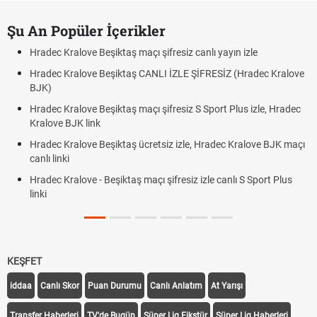
Şu An Popüler İçerikler
Hradec Kralove Beşiktaş maçı şifresiz canlı yayın izle
Hradec Kralove Beşiktaş CANLI İZLE ŞİFRESİZ (Hradec Kralove
BJK)
Hradec Kralove Beşiktaş maçı şifresiz S Sport Plus izle, Hradec
Kralove BJK link
Hradec Kralove Beşiktaş ücretsiz izle, Hradec Kralove BJK maçı
canlı linki
Hradec Kralove - Beşiktaş maçı şifresiz izle canlı S Sport Plus
linki
KEŞFET
iddaa
Canlı Skor
Puan Durumu
Canlı Anlatım
At Yarışı
Transfer Haberleri
TV'de Bugün
Süper Lig Fikstür
Süper Lig Haberleri