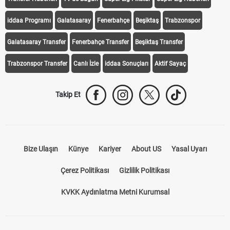
iddaa Programı
Galatasaray
Fenerbahçe
Beşiktaş
Trabzonspor
Galatasaray Transfer
Fenerbahçe Transfer
Beşiktaş Transfer
Trabzonspor Transfer
Canlı İzle
iddaa Sonuçları
Aktif Sayaç
Takip Et
Bize Ulaşın
Künye
Kariyer
About US
Yasal Uyarı
Çerez Politikası
Gizlilik Politikası
KVKK Aydınlatma Metni Kurumsal