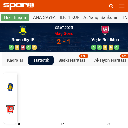
ANA SAYFA
İLK11 KUR
At Yarışı Bankoları
TV
Hızlı Erişim
05.07.2025
Maç Sonu
Broendby IF
Vejle Boldklub
2 - 1
G
B
M
G
B
G
G
B
B
G
Yeni
Yeni
Kadrolar
İstatistik
Baskı Haritası
Aksiyon Haritası
0'
15'
30'