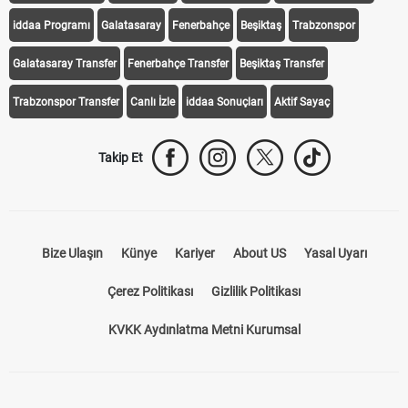
Transfer Haberleri
TV'de Bugün
Süper Lig Fikstür
Süper Lig Haberleri
iddaa Programı
Galatasaray
Fenerbahçe
Beşiktaş
Trabzonspor
Galatasaray Transfer
Fenerbahçe Transfer
Beşiktaş Transfer
Trabzonspor Transfer
Canlı İzle
iddaa Sonuçları
Aktif Sayaç
Takip Et
Bize Ulaşın
Künye
Kariyer
About US
Yasal Uyarı
Çerez Politikası
Gizlilik Politikası
KVKK Aydınlatma Metni Kurumsal