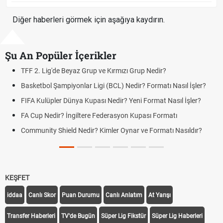
Diğer haberleri görmek için aşağıya kaydırın.
Şu An Popüler İçerikler
 Nedir?
UEFA Avrupa Ligi Nedir? Turnuva Formatı Nas
Formatı Nasıl İşler?
Voleybol Milletler Ligi Nedir? Formatı ve Pu
ormat Nasıl İşler?
UEFA Uluslar Ligi Nedir? Formatı ve Lig Siste
sı Formatı
LGS Yerleştirme Sonuçları Açıklandı mı? 202
Sonuçlarında Son Durum
 Formatı Nasıldır?
Yeni Parti Çerçeve Yasaya İmza Attı mı? Çe
Durum
KEŞFET
iddaa
Canlı Skor
Puan Durumu
Canlı Anlatım
At Yarışı