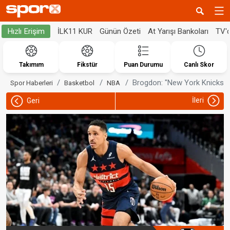
İLK11 KUR
Günün Özeti
At Yarışı Bankoları
TV'
Hızlı Erişim
Takımım
Fikstür
Puan Durumu
Canlı Skor
Brogdon: "New York Knicks't
Spor Haberleri
Basketbol
NBA
İleri
Geri