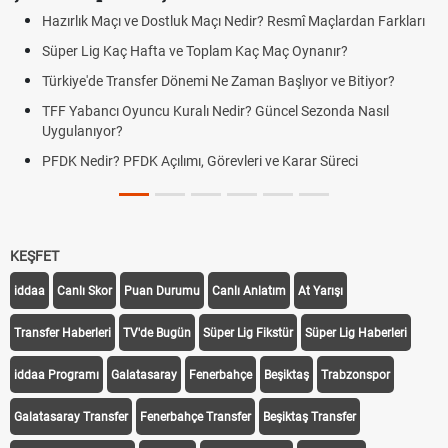
Hazırlık Maçı ve Dostluk Maçı Nedir? Resmî Maçlardan Farkları
Süper Lig Kaç Hafta ve Toplam Kaç Maç Oynanır?
Türkiye'de Transfer Dönemi Ne Zaman Başlıyor ve Bitiyor?
TFF Yabancı Oyuncu Kuralı Nedir? Güncel Sezonda Nasıl
Uygulanıyor?
PFDK Nedir? PFDK Açılımı, Görevleri ve Karar Süreci
KEŞFET
iddaa
Canlı Skor
Puan Durumu
Canlı Anlatım
At Yarışı
Transfer Haberleri
TV'de Bugün
Süper Lig Fikstür
Süper Lig Haberleri
iddaa Programı
Galatasaray
Fenerbahçe
Beşiktaş
Trabzonspor
Galatasaray Transfer
Fenerbahçe Transfer
Beşiktaş Transfer