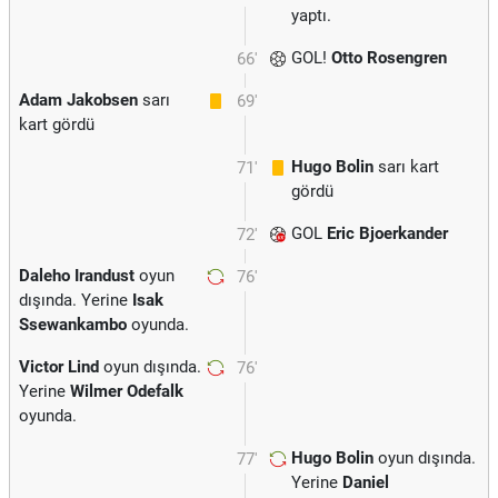
yaptı.
GOL!
Otto Rosengren
66'
Adam Jakobsen
sarı
69'
kart gördü
Hugo Bolin
sarı kart
71'
gördü
GOL
Eric Bjoerkander
72'
Daleho Irandust
oyun
76'
dışında. Yerine
Isak
Ssewankambo
oyunda.
Victor Lind
oyun dışında.
76'
Yerine
Wilmer Odefalk
oyunda.
Hugo Bolin
oyun dışında.
77'
Yerine
Daniel