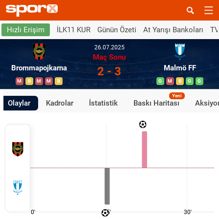
İLK11 KUR
Günün Özeti
At Yarışı Bankoları
TV
Hızlı Erişim
26.07.2025
Maç Sonu
Brommapojkarna
Malmö FF
2 - 3
M
B
M
M
B
G
M
B
G
G
Yeni
Olaylar
Kadrolar
İstatistik
Baskı Haritası
Aksiyon
0'
15'
30'