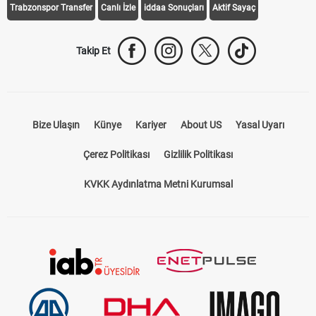
Trabzonspor Transfer
Canlı İzle
iddaa Sonuçları
Aktif Sayaç
Takip Et
Bize Ulaşın
Künye
Kariyer
About US
Yasal Uyarı
Çerez Politikası
Gizlilik Politikası
KVKK Aydınlatma Metni Kurumsal