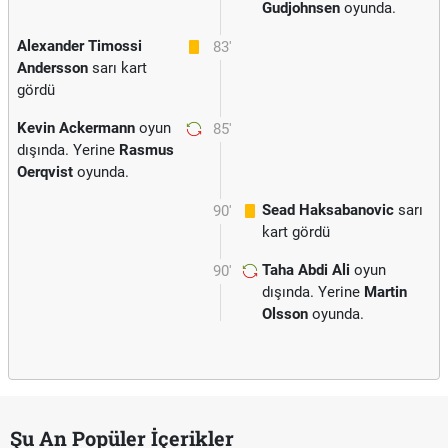
Gudjohnsen
oyunda.
Alexander Timossi
83'
Andersson
sarı kart
gördü
Kevin Ackermann
oyun
85'
dışında. Yerine
Rasmus
Oerqvist
oyunda.
Sead Haksabanovic
sarı
90'
kart gördü
Taha Abdi Ali
oyun
90'
dışında. Yerine
Martin
Olsson
oyunda.
Şu An Popüler İçerikler