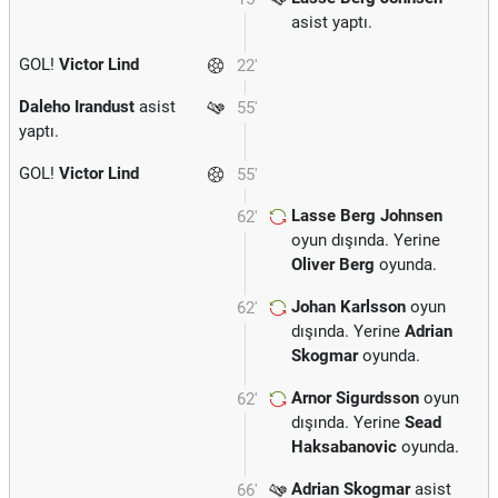
asist yaptı.
GOL!
Victor Lind
22'
Daleho Irandust
asist
55'
yaptı.
GOL!
Victor Lind
55'
Lasse Berg Johnsen
62'
oyun dışında. Yerine
Oliver Berg
oyunda.
Johan Karlsson
oyun
62'
dışında. Yerine
Adrian
Skogmar
oyunda.
Arnor Sigurdsson
oyun
62'
dışında. Yerine
Sead
Haksabanovic
oyunda.
Adrian Skogmar
asist
66'