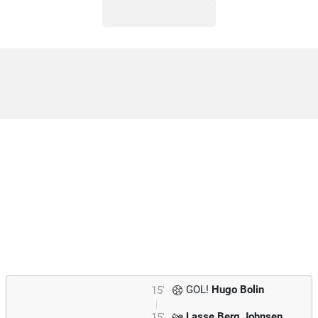
GOL!
Hugo Bolin
15'
Lasse Berg Johnsen
15'