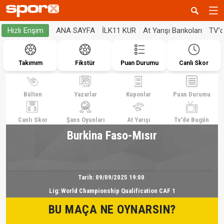
ANA SAYFA
İLK11 KUR
At Yarışı Bankoları
TV'
Hızlı Erişim
Takımım
Fikstür
Puan Durumu
Canlı Skor
Bülten
Yazarlar
Kuponlar
Puan Durumu
Canlı Skor
Şans Oyunları
At Yarışı
Tv'de Bugün
Burkina Faso-Mısır
Tarih:
09/09/2025 19:00
Lig:
World Championship Qualification CAF 1
BU MAÇA NE OYNARSIN?