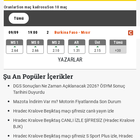
Oranlar
Son maç kadrosu
Son 10 maç
Tümü
09/09
19:00
2
Burkina Faso - Mısır
MS 1
MS 0
MS 2
Alt
Üst
Tümü
2.64
2.66
2.10
1.31
2.15
+30
YAZARLAR
Şu An Popüler İçerikler
DGS Sonuçları Ne Zaman Açıklanacak 2026? ÖSYM Sonuç
Tarihini Duyurdu
Mazota İndirim Var mı? Motorin Fiyatlarında Son Durum
Hradec Kralove Beşiktaş maçı şifresiz canlı yayın izle
Hradec Kralove Beşiktaş CANLI İZLE ŞİFRESİZ (Hradec Kralove
BJK)
Hradec Kralove Beşiktaş maçı şifresiz S Sport Plus izle, Hradec