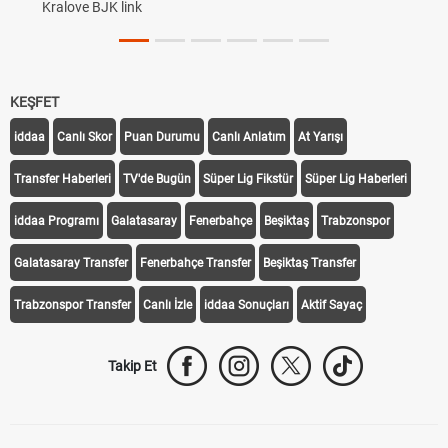
Kralove BJK link
KEŞFET
iddaa
Canlı Skor
Puan Durumu
Canlı Anlatım
At Yarışı
Transfer Haberleri
TV'de Bugün
Süper Lig Fikstür
Süper Lig Haberleri
iddaa Programı
Galatasaray
Fenerbahçe
Beşiktaş
Trabzonspor
Galatasaray Transfer
Fenerbahçe Transfer
Beşiktaş Transfer
Trabzonspor Transfer
Canlı İzle
iddaa Sonuçları
Aktif Sayaç
Takip Et