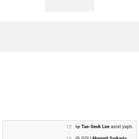
Tae-Seok Lee
asist yaptı.
13'
GOL!
Manprit Sarkaria
13'