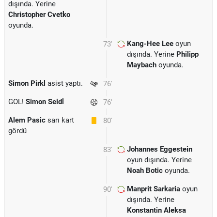
dışında. Yerine
Christopher Cvetko
oyunda.
Kang-Hee Lee
oyun
73'
dışında. Yerine
Philipp
Maybach
oyunda.
Simon Pirkl
asist yaptı.
76'
GOL!
Simon Seidl
76'
Alem Pasic
sarı kart
80'
gördü
Johannes Eggestein
83'
oyun dışında. Yerine
Noah Botic
oyunda.
Manprit Sarkaria
oyun
90'
dışında. Yerine
Konstantin Aleksa