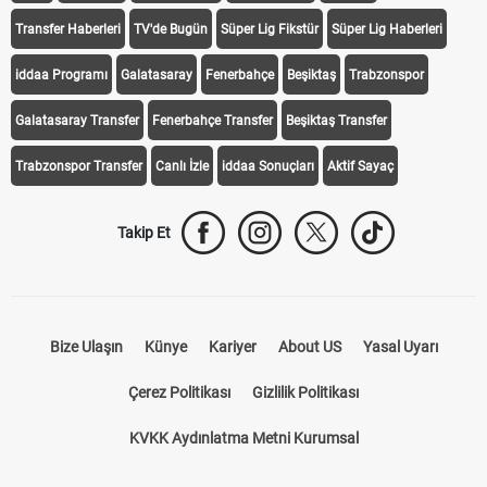
Transfer Haberleri
TV'de Bugün
Süper Lig Fikstür
Süper Lig Haberleri
iddaa Programı
Galatasaray
Fenerbahçe
Beşiktaş
Trabzonspor
Galatasaray Transfer
Fenerbahçe Transfer
Beşiktaş Transfer
Trabzonspor Transfer
Canlı İzle
iddaa Sonuçları
Aktif Sayaç
Takip Et
Bize Ulaşın
Künye
Kariyer
About US
Yasal Uyarı
Çerez Politikası
Gizlilik Politikası
KVKK Aydınlatma Metni Kurumsal