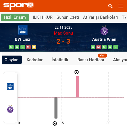
İLK11 KUR
Günün Özeti
At Yarışı Bankoları
TV
Hızlı Erişim
22.11.2025
Maç Sonu
BW Linz
Austria Wien
2 - 3
G
G
G
M
B
G
M
G
G
G
Yeni
Olaylar
Kadrolar
İstatistik
Baskı Haritası
Aksiyon
0'
15'
30'