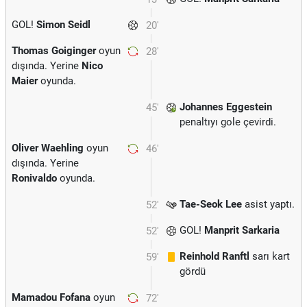
GOL!
Simon Seidl
20'
Thomas Goiginger
oyun
28'
dışında. Yerine
Nico
Maier
oyunda.
Johannes Eggestein
45'
penaltıyı gole çevirdi.
Oliver Waehling
oyun
46'
dışında. Yerine
Ronivaldo
oyunda.
Tae-Seok Lee
asist yaptı.
52'
GOL!
Manprit Sarkaria
52'
Reinhold Ranftl
sarı kart
59'
gördü
Mamadou Fofana
oyun
72'