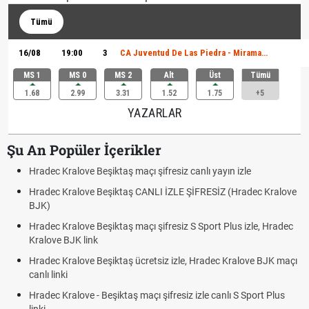
Tümü
16/08
19:00
3
CA Juventud De Las Piedra - Miramar Misiones
MS 1
MS 0
MS 2
Alt
Üst
Tümü
1.68
2.99
3.31
1.52
1.75
+5
YAZARLAR
Şu An Popüler İçerikler
Hradec Kralove Beşiktaş maçı şifresiz canlı yayın izle
Hradec Kralove Beşiktaş CANLI İZLE ŞİFRESİZ (Hradec Kralove
BJK)
Hradec Kralove Beşiktaş maçı şifresiz S Sport Plus izle, Hradec
Kralove BJK link
Hradec Kralove Beşiktaş ücretsiz izle, Hradec Kralove BJK maçı
canlı linki
Hradec Kralove - Beşiktaş maçı şifresiz izle canlı S Sport Plus