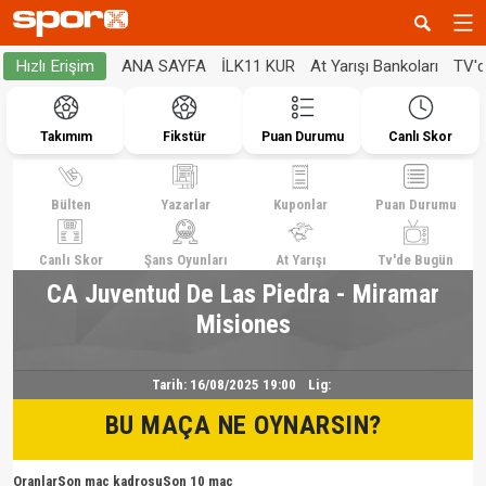
ANA SAYFA
İLK11 KUR
At Yarışı Bankoları
TV'
Hızlı Erişim
Takımım
Fikstür
Puan Durumu
Canlı Skor
Bülten
Yazarlar
Kuponlar
Puan Durumu
Canlı Skor
Şans Oyunları
At Yarışı
Tv'de Bugün
CA Juventud De Las Piedra - Miramar
Misiones
Tarih:
16/08/2025 19:00
Lig:
BU MAÇA NE OYNARSIN?
Oranlar
Son maç kadrosu
Son 10 maç