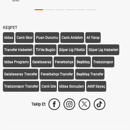
linki
KEŞFET
iddaa
Canlı Skor
Puan Durumu
Canlı Anlatım
At Yarışı
Transfer Haberleri
TV'de Bugün
Süper Lig Fikstür
Süper Lig Haberleri
iddaa Programı
Galatasaray
Fenerbahçe
Beşiktaş
Trabzonspor
Galatasaray Transfer
Fenerbahçe Transfer
Beşiktaş Transfer
Trabzonspor Transfer
Canlı İzle
iddaa Sonuçları
Aktif Sayaç
Takip Et