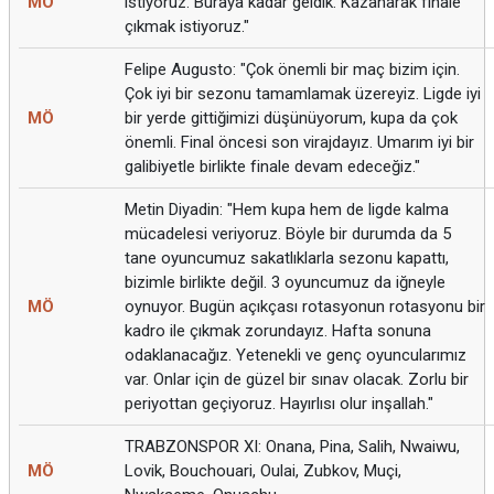
MÖ
istiyoruz. Buraya kadar geldik. Kazanarak finale
çıkmak istiyoruz."
Felipe Augusto: "Çok önemli bir maç bizim için.
Çok iyi bir sezonu tamamlamak üzereyiz. Ligde iyi
MÖ
bir yerde gittiğimizi düşünüyorum, kupa da çok
önemli. Final öncesi son virajdayız. Umarım iyi bir
galibiyetle birlikte finale devam edeceğiz."
Metin Diyadin: "Hem kupa hem de ligde kalma
mücadelesi veriyoruz. Böyle bir durumda da 5
tane oyuncumuz sakatlıklarla sezonu kapattı,
bizimle birlikte değil. 3 oyuncumuz da iğneyle
MÖ
oynuyor. Bugün açıkçası rotasyonun rotasyonu bir
kadro ile çıkmak zorundayız. Hafta sonuna
odaklanacağız. Yetenekli ve genç oyuncularımız
var. Onlar için de güzel bir sınav olacak. Zorlu bir
periyottan geçiyoruz. Hayırlısı olur inşallah."
TRABZONSPOR XI: Onana, Pina, Salih, Nwaiwu,
MÖ
Lovik, Bouchouari, Oulai, Zubkov, Muçi,