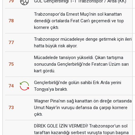
79
GOL Gençlerbirliği 1-1 Trabzonspor / Arda (KK)
Trabzonspor'da Ernest Muçi'nin sol kanattan
78
denediği ortalarda Fırat Can'ı geçemedi ve top
kornere çıktı.
Trabzonspor mücadeleye denge getirmek için ileri
77
hatta büyük risk alıyor.
Mücadelede tansiyon yükseldi. Çıkan tartışma
75
sonucunda Gençlerbirliği'nde Fıratcan Üzüm sarı
kart gördü.
Gençlerbirliği'nde golün sahibi Erk Arda yerini
74
Tongya'ya bıraktı.
Wagner Pina'nın sağ kanattan ön direğe ortasında
73
Umut Nayir'in vuruşu defansa da çarpıp kornere
çıktı.
DİREK GOLE İZİN VERMEDİ! Trabzonspor'un sol
taraftan kazandığı serbest vuruşta topun başına