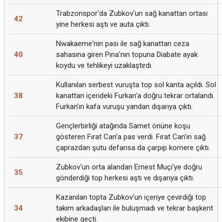
Trabzonspor'da Zubkov'un sağ kanattan ortası
42
yine herkesi aştı ve auta çıktı.
Nwakaeme'nin pası ile sağ kanattan ceza
40
sahasına giren Pina'nın topuna Diabate ayak
koydu ve tehlikeyi uzaklaştırdı.
Kullanılan serbest vuruşta top sol kanta açıldı. Sol
38
kanattan içerideki Furkan'a doğru tekrar ortalandı.
Furkan'ın kafa vuruşu yandan dışarıya çıktı.
Gençlerbirliği atağında Samet önüne koşu
37
gösteren Fırat Can'a pas verdi. Fırat Can'ın sağ
çaprazdan şutu defansa da çarpıp kornere çıktı.
Zubkov'un orta alandan Ernest Muçi'ye doğru
35
gönderdiği top herkesi aştı ve dışarıya çıktı.
Kazanılan topta Zubkov'un içeriye çevirdiği top
34
takım arkadaşları ile buluşmadı ve tekrar başkent
ekibine geçti.