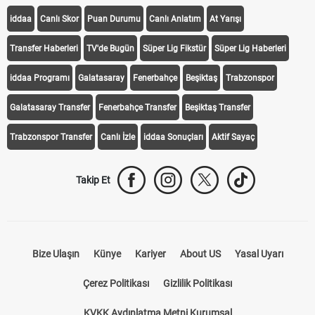
iddaa
Canlı Skor
Puan Durumu
Canlı Anlatım
At Yarışı
Transfer Haberleri
TV'de Bugün
Süper Lig Fikstür
Süper Lig Haberleri
iddaa Programı
Galatasaray
Fenerbahçe
Beşiktaş
Trabzonspor
Galatasaray Transfer
Fenerbahçe Transfer
Beşiktaş Transfer
Trabzonspor Transfer
Canlı İzle
iddaa Sonuçları
Aktif Sayaç
Takip Et
Bize Ulaşın
Künye
Kariyer
About US
Yasal Uyarı
Çerez Politikası
Gizlilik Politikası
KVKK Aydınlatma Metni Kurumsal