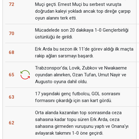
72
Muçi geçti. Ernest Muçi bu serbest vuruşta
doğrudan kaleyi yokladı ancak top direğe çarpıp
oyun alanını terk etti.
Mücadelede son 20 dakikaya 1-0 Gençlerbirliği
70
üstünlüğü ile girildi.
Erk Arda bu sezon ilk 11'de görev aldığı ilk maçta
68
rakip ağları sarsmayı başardı.
Trabzonspor'da; Lovik, Zubkov ve Nwakaeme
65
oyundan alınırken, Ozan Tufan, Umut Nayir ve
Augusto oyuna dahil oldu.
17 yaşındaki genç futbolcu, GOL sonrasını
63
formasını çıkardığı için sarı kart gördü.
Orta alanda kazanılan top sonrasında ceza
sahasına kadar topu süren Erk Arda, ceza
62
sahasına girmeden vuruşunu yaptı ve Onana'yı
avlayarak takımını 1-0 öne geçirdi.