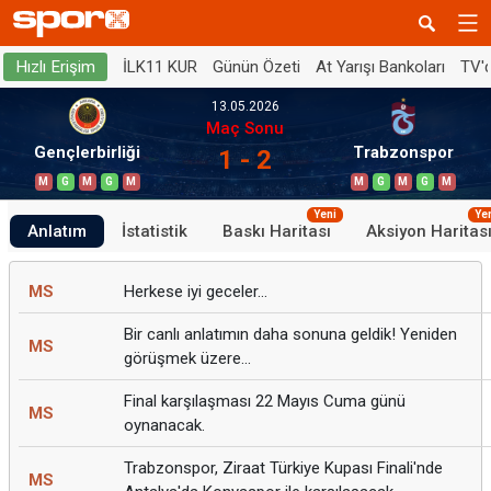
İLK11 KUR
Günün Özeti
At Yarışı Bankoları
TV'
Hızlı Erişim
13.05.2026
Maç Sonu
Gençlerbirliği
Trabzonspor
1 - 2
M
G
M
G
M
M
G
M
G
M
Yeni
Ye
Anlatım
İstatistik
Baskı Haritası
Aksiyon Haritas
MS
Herkese iyi geceler...
Bir canlı anlatımın daha sonuna geldik! Yeniden
MS
görüşmek üzere...
Final karşılaşması 22 Mayıs Cuma günü
MS
oynanacak.
Trabzonspor, Ziraat Türkiye Kupası Finali'nde
MS