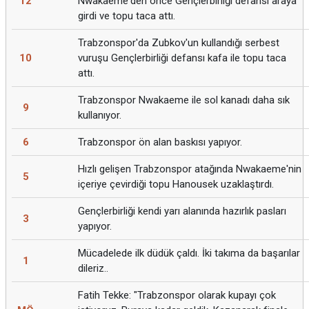
12
Nwakaeme'den önce Gençlerbirliği defansı araya
girdi ve topu taca attı.
Trabzonspor'da Zubkov'un kullandığı serbest
10
vuruşu Gençlerbirliği defansı kafa ile topu taca
attı.
Trabzonspor Nwakaeme ile sol kanadı daha sık
9
kullanıyor.
6
Trabzonspor ön alan baskısı yapıyor.
Hızlı gelişen Trabzonspor atağında Nwakaeme'nin
5
içeriye çevirdiği topu Hanousek uzaklaştırdı.
Gençlerbirliği kendi yarı alanında hazırlık pasları
3
yapıyor.
Mücadelede ilk düdük çaldı. İki takıma da başarılar
1
dileriz..
Fatih Tekke: "Trabzonspor olarak kupayı çok