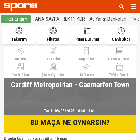
ANA SAYFA
İLK11 KUR
At Yarışı Bankoları
TV'
Hızlı Erişim
Takımım
Fikstür
Puan Durumu
Canlı Skor
Bülten
Yazarlar
Kuponlar
Puan Durumu
Canlı Skor
Şans Oyunları
At Yarışı
Tv'de Bugün
Cardiff Metropolitan - Caernarfon Town
Tarih:
09/08/2025 16:30
Lig:
BU MAÇA NE OYNARSIN?
Oranlar
Son maç kadrosu
Son 10 maç