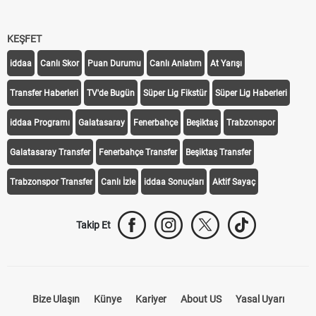
KEŞFET
iddaa
Canlı Skor
Puan Durumu
Canlı Anlatım
At Yarışı
Transfer Haberleri
TV'de Bugün
Süper Lig Fikstür
Süper Lig Haberleri
iddaa Programı
Galatasaray
Fenerbahçe
Beşiktaş
Trabzonspor
Galatasaray Transfer
Fenerbahçe Transfer
Beşiktaş Transfer
Trabzonspor Transfer
Canlı İzle
iddaa Sonuçları
Aktif Sayaç
Takip Et
Bize Ulaşın
Künye
Kariyer
About US
Yasal Uyarı