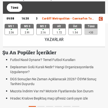
Tümü
09/08
16:30
3
Cardiff Metropolitan - Caernarfon Town
MS 1
MS 0
MS 2
Alt
Üst
Tümü
2.36
2.91
2.16
1.72
1.54
+30
YAZARLAR
Şu An Popüler İçerikler
Futbol Nasıl Oynanır? Temel Futbol Kuralları
Deplasman Golü Kuralı Nedir? Hangi Organizasyonlarda
Uygulanıyor?
DGS Sonuçları Ne Zaman Açıklanacak 2026? ÖSYM Sonuç
Tarihini Duyurdu
Mazota İndirim Var mı? Motorin Fiyatlarında Son Durum
Hradec Kralove Beşiktaş maçı şifresiz canlı yayın izle