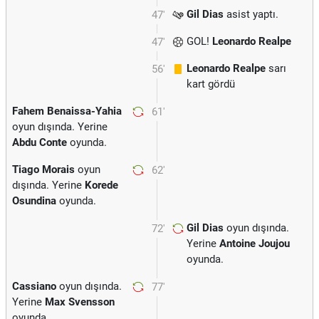
Gil Dias
asist yaptı.
47'
GOL!
Leonardo Realpe
47'
Leonardo Realpe
sarı
56'
kart gördü
Fahem Benaissa-Yahia
61'
oyun dışında. Yerine
Abdu Conte
oyunda.
Tiago Morais
oyun
62'
dışında. Yerine
Korede
Osundina
oyunda.
Gil Dias
oyun dışında.
72'
Yerine
Antoine Joujou
oyunda.
Cassiano
oyun dışında.
77'
Yerine
Max Svensson
oyunda.