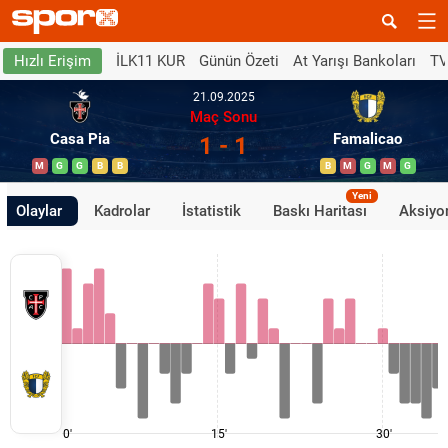
İLK11 KUR
Günün Özeti
At Yarışı Bankoları
TV
Hızlı Erişim
21.09.2025
Maç Sonu
Casa Pia
Famalicao
1 - 1
M
G
G
B
B
B
M
G
M
G
Yeni
Olaylar
Kadrolar
İstatistik
Baskı Haritası
Aksiyon
0'
15'
30'