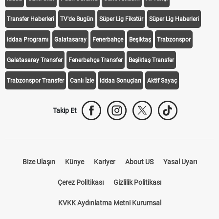
Transfer Haberleri
TV'de Bugün
Süper Lig Fikstür
Süper Lig Haberleri
iddaa Programı
Galatasaray
Fenerbahçe
Beşiktaş
Trabzonspor
Galatasaray Transfer
Fenerbahçe Transfer
Beşiktaş Transfer
Trabzonspor Transfer
Canlı İzle
iddaa Sonuçları
Aktif Sayaç
Takip Et
Bize Ulaşın
Künye
Kariyer
About US
Yasal Uyarı
Çerez Politikası
Gizlilik Politikası
KVKK Aydınlatma Metni Kurumsal