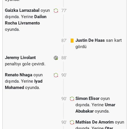
Gaizka Larrazabal
oyun
77'
dışında. Yerine
Dailon
Rocha Livramento
oyunda.
Justin De Haas
sarı kart
87'
gördü
Jeremy Livolant
88'
penaltıyı gole çevirdi.
Renato Nhaga
oyun
90'
dışında. Yerine
Iyad
Mohamed
oyunda.
Simon Elisor
oyun
90'
dışında. Yerine
Umar
Abubakar
oyunda.
Mathias De Amorim
oyun
90'
dışında. Yerine
Otar