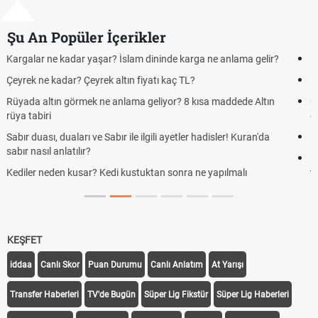
Şu An Popüler İçerikler
Futbolda ofsayt nedir? Ofsayt nasıl anlatılır?
Kravat nasıl bağlanır? En kolay kravat bağlama yöntemi
Cemre düştü mü? Kış cemresi ne zaman düşer? Cemre düştü ne
demek
Rüyada kedi görmek en anlama geliyor? Kedi rüya tabiri
Evde çilek reçeli nasıl yapılır? Kimsenin bilmediği farklı çilek reçeli
tarifi
KEŞFET
iddaa
Canlı Skor
Puan Durumu
Canlı Anlatım
At Yarışı
Transfer Haberleri
TV'de Bugün
Süper Lig Fikstür
Süper Lig Haberleri