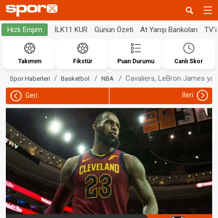
İLK11 KUR
Günün Özeti
At Yarışı Bankoları
TV'
Hızlı Erişim
Takımım
Fikstür
Puan Durumu
Canlı Skor
Cavaliers, LeBron James yar
Spor Haberleri
Basketbol
NBA
İleri
Geri