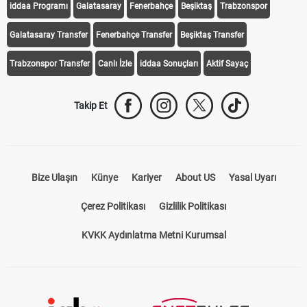
iddaa Programı
Galatasaray
Fenerbahçe
Beşiktaş
Trabzonspor
Galatasaray Transfer
Fenerbahçe Transfer
Beşiktaş Transfer
Trabzonspor Transfer
Canlı İzle
iddaa Sonuçları
Aktif Sayaç
Takip Et
Bize Ulaşın
Künye
Kariyer
About US
Yasal Uyarı
Çerez Politikası
Gizlilik Politikası
KVKK Aydınlatma Metni Kurumsal