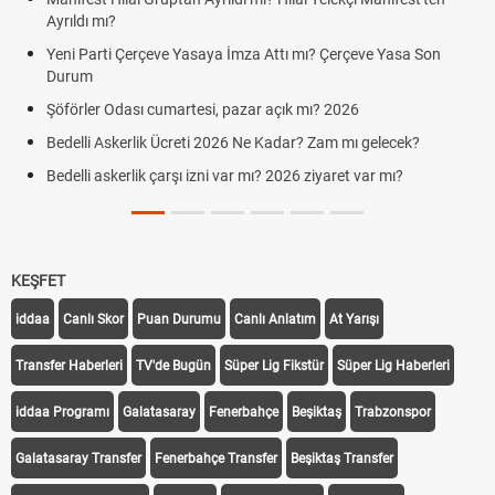
Ayrıldı mı?
Yeni Parti Çerçeve Yasaya İmza Attı mı? Çerçeve Yasa Son
Durum
Şöförler Odası cumartesi, pazar açık mı? 2026
Bedelli Askerlik Ücreti 2026 Ne Kadar? Zam mı gelecek?
Bedelli askerlik çarşı izni var mı? 2026 ziyaret var mı?
KEŞFET
iddaa
Canlı Skor
Puan Durumu
Canlı Anlatım
At Yarışı
Transfer Haberleri
TV'de Bugün
Süper Lig Fikstür
Süper Lig Haberleri
iddaa Programı
Galatasaray
Fenerbahçe
Beşiktaş
Trabzonspor
Galatasaray Transfer
Fenerbahçe Transfer
Beşiktaş Transfer