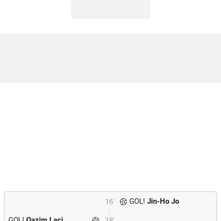
GOL!
Jin-Ho Jo
16'
GOL!
Qazim Laci
18'