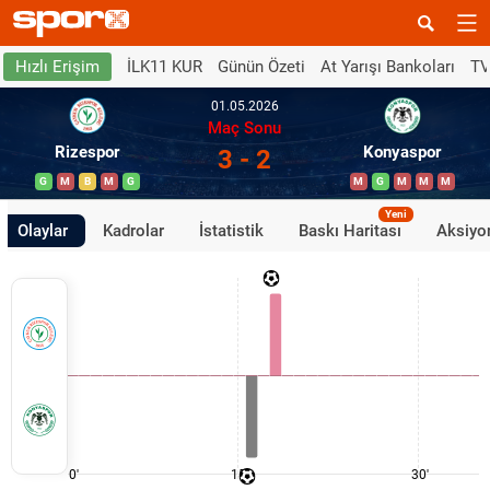
İLK11 KUR
Günün Özeti
At Yarışı Bankoları
TV
Hızlı Erişim
01.05.2026
Maç Sonu
Rizespor
Konyaspor
3 - 2
G
M
B
M
G
M
G
M
M
M
Yeni
Olaylar
Kadrolar
İstatistik
Baskı Haritası
Aksiyon
0'
15'
30'