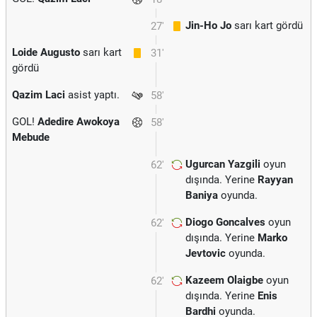
Jin-Ho Jo
sarı kart gördü
27'
Loide Augusto
sarı kart
31'
gördü
Qazim Laci
asist yaptı.
58'
GOL!
Adedire Awokoya
58'
Mebude
Ugurcan Yazgili
oyun
62'
dışında. Yerine
Rayyan
Baniya
oyunda.
Diogo Goncalves
oyun
62'
dışında. Yerine
Marko
Jevtovic
oyunda.
Kazeem Olaigbe
oyun
62'
dışında. Yerine
Enis
Bardhi
oyunda.