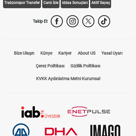
Trabzonspor Transfer
Canlı İzle
iddaa Sonuçları
Aktif Sayaç
Takip Et
Bize Ulaşın
Künye
Kariyer
About US
Yasal Uyarı
Çerez Politikası
Gizlilik Politikası
KVKK Aydınlatma Metni Kurumsal