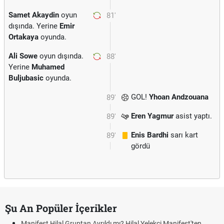
Samet Akaydin
oyun
81'
dışında. Yerine
Emir
Ortakaya
oyunda.
Ali Sowe
oyun dışında.
88'
Yerine
Muhamed
Buljubasic
oyunda.
GOL!
Yhoan Andzouana
89'
Eren Yagmur
asist yaptı.
89'
Enis Bardhi
sarı kart
89'
gördü
Şu An Popüler İçerikler
Manifest Hilal Gruptan Ayrıldı mı? Hilal Yelekçi Manifest'ten