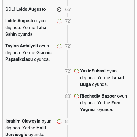
GOL!
Loide Augusto
65'
Loide Augusto
oyun
72'
dışında. Yerine
Taha
Sahin
oyunda.
Taylan Antalyali
oyun
72'
dışında. Yerine
Giannis
Papanikolaou
oyunda.
Yasir Subasi
oyun
72'
dışında. Yerine
Ismail
Buga
oyunda.
Riechedly Bazoer
oyun
80'
dışında. Yerine
Eren
Yagmur
oyunda.
Ibrahim Olawoyin
oyun
81'
dışında. Yerine
Halil
Dervisoglu
oyunda.