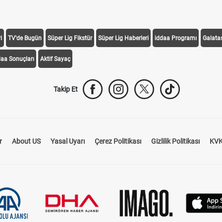
i
TV'de Bugün
Süper Lig Fikstür
Süper Lig Haberleri
iddaa Programı
Galata
daa Sonuçları
Aktif Sayaç
Takip Et
r
About US
Yasal Uyarı
Çerez Politikası
Gizlilik Politikası
KVK