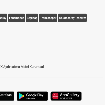
saray
Fenerbahçe
Beşiktaş
Trabzonspor
Galatasaray Transfer
K Aydınlatma Metni Kurumsal