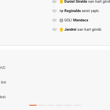
Daniel Giraldo
sarı kart gör
86'
Reginaldo
asist yaptı.
90'
GOL!
Mandaca
90'
Jandrei
sarı kart gördü
90'
AZ)
link
inki