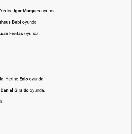
 Yerine
Igor Marques
oyunda.
theus Babi
oyunda.
Luan Freitas
oyunda.
da. Yerine
Enio
oyunda.
e
Daniel Giraldo
oyunda.
dü