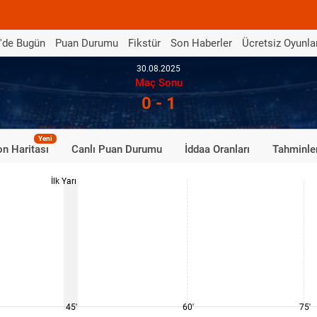
'de Bugün
Puan Durumu
Fikstür
Son Haberler
Ücretsiz Oyunla
30.08.2025
Maç Sonu
0 - 1
Yeni
n Haritası
Canlı Puan Durumu
İddaa Oranları
Tahminle
İlk Yarı
45'
60'
75'