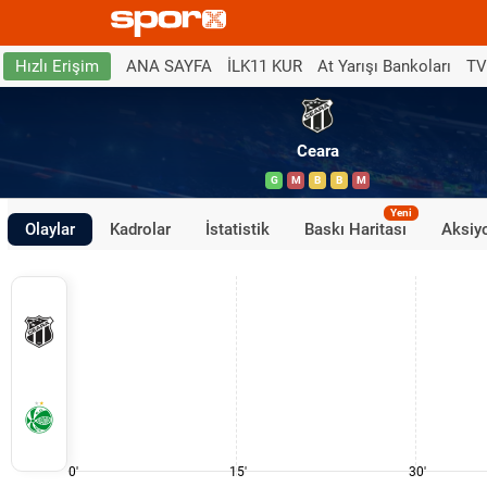
ANA SAYFA
İLK11 KUR
At Yarışı Bankoları
TV
Hızlı Erişim
Ceara
G
M
B
B
M
Yeni
Olaylar
Kadrolar
İstatistik
Baskı Haritası
Aksiyo
0'
15'
30'