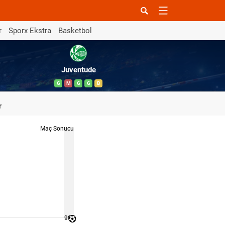
r
Sporx Ekstra
Basketbol
Juventude
G
M
G
G
B
r
Maç Sonucu
90 '