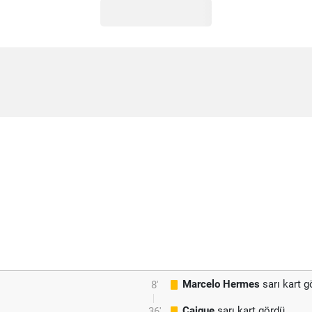
Marcelo Hermes
sarı kart g
8'
Caique
sarı kart gördü
36'