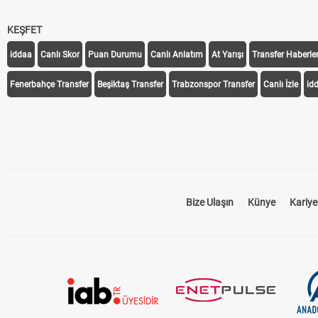
KEŞFET
iddaa
Canlı Skor
Puan Durumu
Canlı Anlatım
At Yarışı
Transfer Haberler
Fenerbahçe Transfer
Beşiktaş Transfer
Trabzonspor Transfer
Canlı İzle
id
Bize Ulaşın
Künye
Kariye