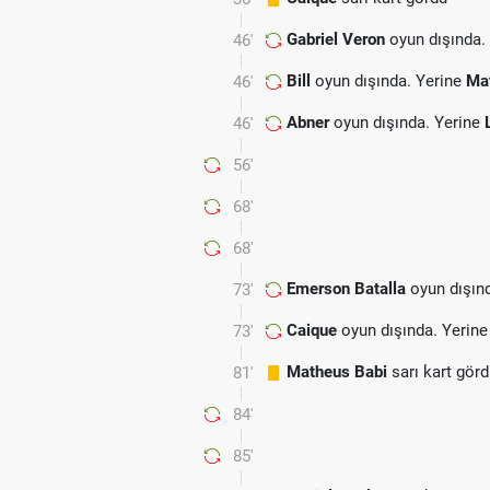
Gabriel Veron
oyun dışında.
46'
Bill
oyun dışında. Yerine
Ma
46'
Abner
oyun dışında. Yerine
46'
56'
68'
68'
Emerson Batalla
oyun dışın
73'
Caique
oyun dışında. Yerin
73'
Matheus Babi
sarı kart gör
81'
84'
85'