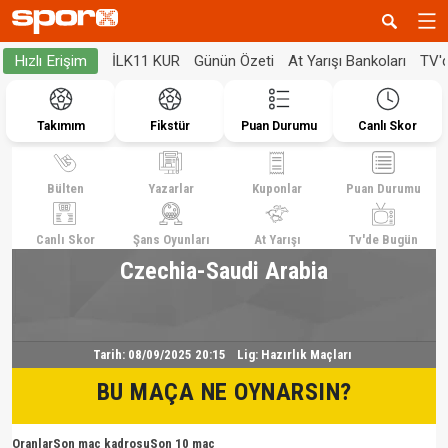
İLK11 KUR
Günün Özeti
At Yarışı Bankoları
TV'
Hızlı Erişim
Takımım
Fikstür
Puan Durumu
Canlı Skor
Bülten
Yazarlar
Kuponlar
Puan Durumu
Canlı Skor
Şans Oyunları
At Yarışı
Tv'de Bugün
Czechia-Saudi Arabia
Tarih:
08/09/2025 20:15
Lig:
Hazırlık Maçları
BU MAÇA NE OYNARSIN?
Oranlar
Son maç kadrosu
Son 10 maç