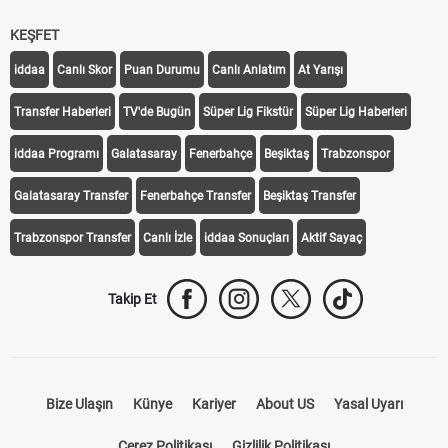
KEŞFET
iddaa
Canlı Skor
Puan Durumu
Canlı Anlatım
At Yarışı
Transfer Haberleri
TV'de Bugün
Süper Lig Fikstür
Süper Lig Haberleri
iddaa Programı
Galatasaray
Fenerbahçe
Beşiktaş
Trabzonspor
Galatasaray Transfer
Fenerbahçe Transfer
Beşiktaş Transfer
Trabzonspor Transfer
Canlı İzle
iddaa Sonuçları
Aktif Sayaç
Takip Et
Bize Ulaşın
Künye
Kariyer
About US
Yasal Uyarı
Çerez Politikası
Gizlilik Politikası