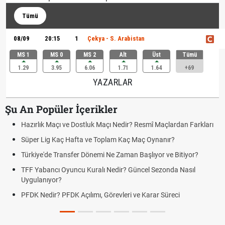
Tümü
08/09
20:15
1
Çekya - S. Arabistan
MS 1
MS 0
MS 2
Alt
Üst
Tümü
1.29
3.95
6.06
1.71
1.64
+69
YAZARLAR
Şu An Popüler İçerikler
Hazırlık Maçı ve Dostluk Maçı Nedir? Resmî Maçlardan Farkları
Süper Lig Kaç Hafta ve Toplam Kaç Maç Oynanır?
Türkiye'de Transfer Dönemi Ne Zaman Başlıyor ve Bitiyor?
TFF Yabancı Oyuncu Kuralı Nedir? Güncel Sezonda Nasıl
Uygulanıyor?
PFDK Nedir? PFDK Açılımı, Görevleri ve Karar Süreci