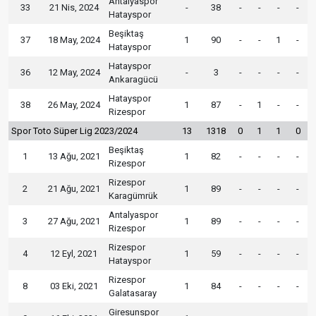
Antalyaspor
33
21 Nis, 2024
-
38
-
-
-
-
Hatayspor
Beşiktaş
37
18 May, 2024
1
90
-
-
1
-
Hatayspor
Hatayspor
36
12 May, 2024
-
3
-
-
-
-
Ankaragücü
Hatayspor
38
26 May, 2024
1
87
-
1
-
-
Rizespor
Spor Toto Süper Lig 2023/2024
13
1318
0
1
1
0
Beşiktaş
1
13 Ağu, 2021
1
82
-
-
-
-
Rizespor
Rizespor
2
21 Ağu, 2021
1
89
-
-
-
-
Karagümrük
Antalyaspor
3
27 Ağu, 2021
1
89
-
-
-
-
Rizespor
Rizespor
4
12 Eyl, 2021
1
59
-
-
-
-
Hatayspor
Rizespor
8
03 Eki, 2021
1
84
-
-
-
-
Galatasaray
Giresunspor