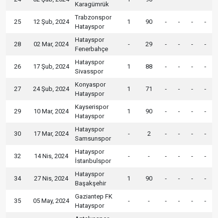
Karagümrük
Trabzonspor
25
12 Şub, 2024
1
90
-
-
-
-
Hatayspor
Hatayspor
28
02 Mar, 2024
-
29
-
-
-
-
Fenerbahçe
Hatayspor
26
17 Şub, 2024
1
88
-
-
-
-
Sivasspor
Konyaspor
27
24 Şub, 2024
1
71
-
-
-
-
Hatayspor
Kayserispor
29
10 Mar, 2024
1
90
-
-
-
-
Hatayspor
Hatayspor
30
17 Mar, 2024
-
2
-
-
-
-
Samsunspor
Hatayspor
32
14 Nis, 2024
-
-
-
-
-
-
İstanbulspor
Hatayspor
34
27 Nis, 2024
1
90
-
-
-
-
Başakşehir
Gaziantep FK
35
05 May, 2024
-
-
-
-
-
-
Hatayspor