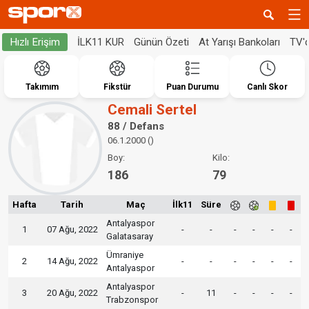
İLK11 KUR
Günün Özeti
At Yarışı Bankoları
TV'
Hızlı Erişim
Takımım
Fikstür
Puan Durumu
Canlı Skor
Cemali Sertel
88 / Defans
06.1.2000 ()
Boy:
Kilo:
186
79
Hafta
Tarih
Maç
İlk11
Süre
Antalyaspor
1
07 Ağu, 2022
-
-
-
-
-
-
Galatasaray
Ümraniye
2
14 Ağu, 2022
-
-
-
-
-
-
Antalyaspor
Antalyaspor
3
20 Ağu, 2022
-
11
-
-
-
-
Trabzonspor