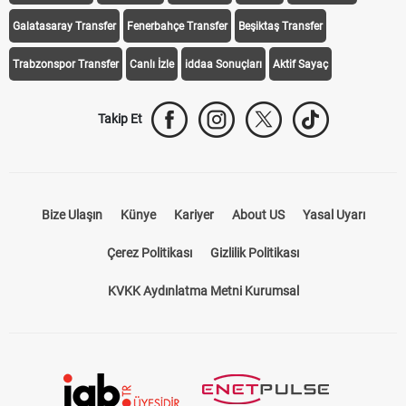
Galatasaray Transfer
Fenerbahçe Transfer
Beşiktaş Transfer
Trabzonspor Transfer
Canlı İzle
iddaa Sonuçları
Aktif Sayaç
Takip Et
Bize Ulaşın
Künye
Kariyer
About US
Yasal Uyarı
Çerez Politikası
Gizlilik Politikası
KVKK Aydınlatma Metni Kurumsal