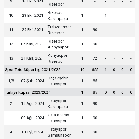
9
16 Eki, 2021
1
-
-
-
-
-
Rizespor
Rizespor
10
23 Eki, 2021
1
-
1
-
-
-
Kasımpaşa
Trabzonspor
11
29 Eki, 2021
1
90
-
-
-
-
Rizespor
Rizespor
12
05 Kas, 2021
1
90
-
-
-
-
Alanyaspor
Konyaspor
13
21 Kas, 2021
1
72
-
-
-
-
Rizespor
Spor Toto Süper Lig 2021/2022
10
655
1
0
0
0
Başakşehir
1/8
07 Şub, 2024
1
85
-
-
-
-
Hatayspor
Türkiye Kupası 2023/2024
1
85
0
0
0
0
Hatayspor
2
19 Ağu, 2024
1
90
-
-
-
-
Kasımpaşa
Galatasaray
1
09 Ağu, 2024
1
90
-
-
-
-
Hatayspor
Hatayspor
4
01 Eyl, 2024
1
90
-
-
-
-
Samsunspor