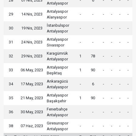
28
07 Nis, 2023
-
6
-
-
-
-
Antalyaspor
Antalyaspor
29
14 Nis, 2023
-
-
-
-
-
-
Alanyaspor
İstanbulspor
30
19 Nis, 2023
-
-
-
-
-
-
Antalyaspor
Antalyaspor
31
24 Nis, 2023
-
-
-
-
-
-
Sivasspor
Karagümrük
32
29 Nis, 2023
1
78
-
-
-
-
Antalyaspor
Antalyaspor
33
06 May, 2023
1
90
-
-
-
-
Beşiktaş
Ankaragücü
34
17 May, 2023
-
6
-
-
-
-
Antalyaspor
Antalyaspor
35
21 May, 2023
1
90
-
-
-
-
Başakşehir
Fenerbahçe
36
30 May, 2023
-
-
-
-
-
-
Antalyaspor
Giresunspor
38
07 Haz, 2023
-
-
-
-
-
-
Antalyaspor