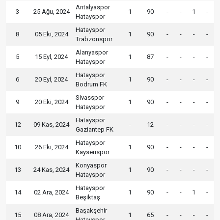
Antalyaspor
3
25 Ağu, 2024
1
90
-
-
1
-
Hatayspor
Hatayspor
8
05 Eki, 2024
1
90
-
-
-
-
Trabzonspor
Alanyaspor
5
15 Eyl, 2024
1
87
-
-
-
-
Hatayspor
Hatayspor
6
20 Eyl, 2024
1
90
-
-
-
-
Bodrum FK
Sivasspor
9
20 Eki, 2024
1
90
-
-
-
-
Hatayspor
Hatayspor
12
09 Kas, 2024
-
12
-
-
-
-
Gaziantep FK
Hatayspor
10
26 Eki, 2024
1
90
-
-
-
-
Kayserispor
Konyaspor
13
24 Kas, 2024
1
90
-
-
-
-
Hatayspor
Hatayspor
14
02 Ara, 2024
1
90
-
-
1
-
Beşiktaş
Başakşehir
15
08 Ara, 2024
1
65
-
-
-
-
Hatayspor