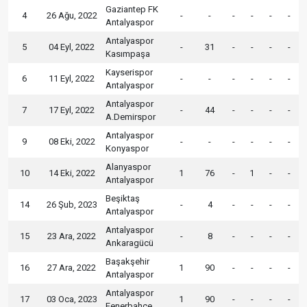
Gaziantep FK
4
26 Ağu, 2022
-
-
-
-
-
-
Antalyaspor
Antalyaspor
5
04 Eyl, 2022
-
31
-
-
-
-
Kasımpaşa
Kayserispor
6
11 Eyl, 2022
-
-
-
-
-
-
Antalyaspor
Antalyaspor
7
17 Eyl, 2022
-
44
-
-
-
-
A.Demirspor
Antalyaspor
9
08 Eki, 2022
-
-
-
-
-
-
Konyaspor
Alanyaspor
10
14 Eki, 2022
1
76
-
1
-
-
Antalyaspor
Beşiktaş
14
26 Şub, 2023
-
4
-
-
-
-
Antalyaspor
Antalyaspor
15
23 Ara, 2022
-
8
-
-
-
-
Ankaragücü
Başakşehir
16
27 Ara, 2022
1
90
-
-
-
-
Antalyaspor
Antalyaspor
17
03 Oca, 2023
1
90
-
-
-
-
Fenerbahçe