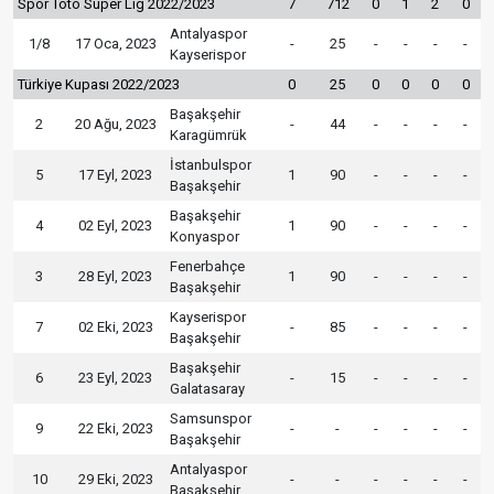
Spor Toto Süper Lig 2022/2023
7
712
0
1
2
0
Antalyaspor
1/8
17 Oca, 2023
-
25
-
-
-
-
Kayserispor
Türkiye Kupası 2022/2023
0
25
0
0
0
0
Başakşehir
2
20 Ağu, 2023
-
44
-
-
-
-
Karagümrük
İstanbulspor
5
17 Eyl, 2023
1
90
-
-
-
-
Başakşehir
Başakşehir
4
02 Eyl, 2023
1
90
-
-
-
-
Konyaspor
Fenerbahçe
3
28 Eyl, 2023
1
90
-
-
-
-
Başakşehir
Kayserispor
7
02 Eki, 2023
-
85
-
-
-
-
Başakşehir
Başakşehir
6
23 Eyl, 2023
-
15
-
-
-
-
Galatasaray
Samsunspor
9
22 Eki, 2023
-
-
-
-
-
-
Başakşehir
Antalyaspor
10
29 Eki, 2023
-
-
-
-
-
-
Başakşehir