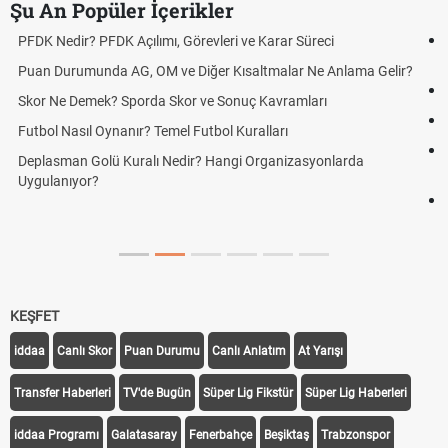
Şu An Popüler İçerikler
DGS Sonuçları Ne Zaman Açıklanacak 2026? ÖSYM Sonuç
Tarihini Duyurdu
ir?
Mazota İndirim Var mı? Motorin Fiyatlarında Son Durum
Hradec Kralove Beşiktaş maçı şifresiz canlı yayın izle
Hradec Kralove Beşiktaş CANLI İZLE ŞİFRESİZ (Hradec Kralove
BJK)
Hradec Kralove Beşiktaş maçı şifresiz S Sport Plus izle, Hradec
Kralove BJK link
KEŞFET
iddaa
Canlı Skor
Puan Durumu
Canlı Anlatım
At Yarışı
Transfer Haberleri
TV'de Bugün
Süper Lig Fikstür
Süper Lig Haberleri
iddaa Programı
Galatasaray
Fenerbahçe
Beşiktaş
Trabzonspor