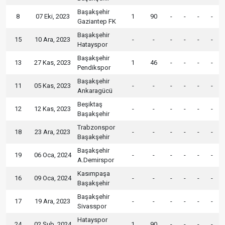
Başakşehir
8
07 Eki, 2023
1
90
-
-
-
-
Gaziantep FK
Başakşehir
15
10 Ara, 2023
-
-
-
-
-
-
Hatayspor
Başakşehir
13
27 Kas, 2023
1
46
-
-
-
-
Pendikspor
Başakşehir
11
05 Kas, 2023
-
-
-
-
-
-
Ankaragücü
Beşiktaş
12
12 Kas, 2023
-
-
-
-
-
-
Başakşehir
Trabzonspor
18
23 Ara, 2023
-
-
-
-
-
-
Başakşehir
Başakşehir
19
06 Oca, 2024
-
-
-
-
-
-
A.Demirspor
Kasımpaşa
16
09 Oca, 2024
-
-
-
-
-
-
Başakşehir
Başakşehir
17
19 Ara, 2023
-
-
-
-
-
-
Sivasspor
Hatayspor
24
02 Şub, 2024
1
90
-
-
-
-