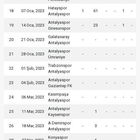
Hatayspor
18
07 Oca, 2023
1
61
-
-
1
-
Antalyaspor
Antalyaspor
19
14 Oca, 2023
-
23
-
-
1
-
Giresunspor
Galatasaray
20
21 Oca, 2023
-
-
-
-
-
-
Antalyaspor
Antalyaspor
21
28 Oca, 2023
-
-
-
-
-
-
Ümraniye
Trabzonspor
22
01 Şub, 2023
-
-
-
-
-
-
Antalyaspor
Antalyaspor
23
04 Şub, 2023
-
-
-
-
-
-
Gaziantep FK
Kasımpaşa
24
06 Mar, 2023
-
-
-
-
-
-
Antalyaspor
Antalyaspor
25
11 Mar, 2023
-
1
-
-
-
-
Kayserispor
A.Demirspor
26
18 Mar, 2023
-
3
-
-
-
-
Antalyaspor
Konyaspor