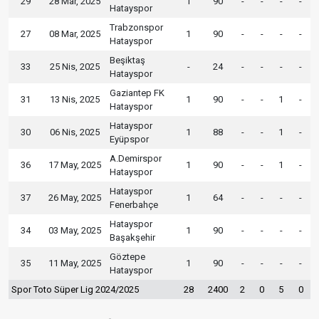
29
28 Mar, 2025
1
90
-
-
-
-
Hatayspor
Trabzonspor
27
08 Mar, 2025
1
90
-
-
-
-
Hatayspor
Beşiktaş
33
25 Nis, 2025
-
24
-
-
-
-
Hatayspor
Gaziantep FK
31
13 Nis, 2025
1
90
-
-
1
-
Hatayspor
Hatayspor
30
06 Nis, 2025
1
88
-
-
1
-
Eyüpspor
A.Demirspor
36
17 May, 2025
1
90
-
-
1
-
Hatayspor
Hatayspor
37
26 May, 2025
1
64
-
-
-
-
Fenerbahçe
Hatayspor
34
03 May, 2025
1
90
-
-
-
-
Başakşehir
Göztepe
35
11 May, 2025
1
90
-
-
-
-
Hatayspor
Spor Toto Süper Lig 2024/2025
28
2400
2
0
5
0