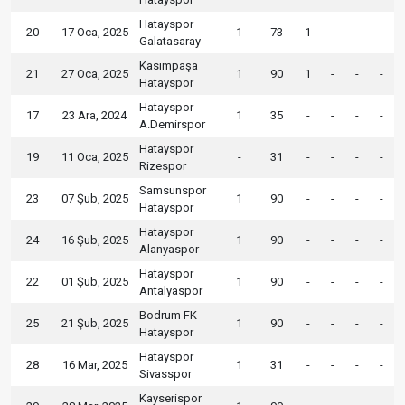
Hatayspor
20
17 Oca, 2025
1
73
1
-
-
-
Galatasaray
Kasımpaşa
21
27 Oca, 2025
1
90
1
-
-
-
Hatayspor
Hatayspor
17
23 Ara, 2024
1
35
-
-
-
-
A.Demirspor
Hatayspor
19
11 Oca, 2025
-
31
-
-
-
-
Rizespor
Samsunspor
23
07 Şub, 2025
1
90
-
-
-
-
Hatayspor
Hatayspor
24
16 Şub, 2025
1
90
-
-
-
-
Alanyaspor
Hatayspor
22
01 Şub, 2025
1
90
-
-
-
-
Antalyaspor
Bodrum FK
25
21 Şub, 2025
1
90
-
-
-
-
Hatayspor
Hatayspor
28
16 Mar, 2025
1
31
-
-
-
-
Sivasspor
Kayserispor