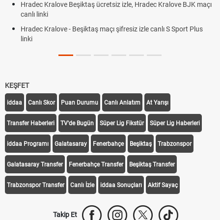
açı
Plonjon Nedir? Kalecilikte Plonjon Hareketi Nasıl Yapılır?
KEŞFET
iddaa
Canlı Skor
Puan Durumu
Canlı Anlatım
At Yarışı
Transfer Haberleri
TV'de Bugün
Süper Lig Fikstür
Süper Lig Haberleri
iddaa Programı
Galatasaray
Fenerbahçe
Beşiktaş
Trabzonspor
Galatasaray Transfer
Fenerbahçe Transfer
Beşiktaş Transfer
Trabzonspor Transfer
Canlı İzle
iddaa Sonuçları
Aktif Sayaç
Takip Et