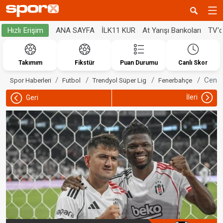
ANA SAYFA
İLK11 KUR
At Yarışı Bankoları
TV'
Hızlı Erişim
Takımım
Fikstür
Puan Durumu
Canlı Skor
Cengi
Spor Haberleri
Futbol
Trendyol Süper Lig
Fenerbahçe
İleri
Geri