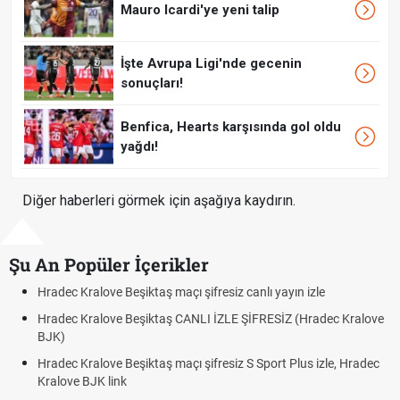
Mauro Icardi'ye yeni talip
İşte Avrupa Ligi'nde gecenin
sonuçları!
Benfica, Hearts karşısında gol oldu
yağdı!
Diğer haberleri görmek için aşağıya kaydırın.
Şu An Popüler İçerikler
Hradec Kralove - Beşiktaş maçı şifresiz izle canlı tv100 linki
ve
Hradec Kralove Beşiktaş maçı şifresiz tv100 izle, Hradec Kralove
BJK link
ec
Trivela Nedir? Trivela Vuruşu Nasıl Yapılır?
Röveşata Nedir? Röveşata Vuruşu Nasıl Yapılır?