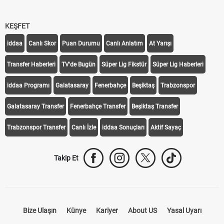
KEŞFET
iddaa
Canlı Skor
Puan Durumu
Canlı Anlatım
At Yarışı
Transfer Haberleri
TV'de Bugün
Süper Lig Fikstür
Süper Lig Haberleri
iddaa Programı
Galatasaray
Fenerbahçe
Beşiktaş
Trabzonspor
Galatasaray Transfer
Fenerbahçe Transfer
Beşiktaş Transfer
Trabzonspor Transfer
Canlı İzle
iddaa Sonuçları
Aktif Sayaç
Takip Et
Bize Ulaşın
Künye
Kariyer
About US
Yasal Uyarı