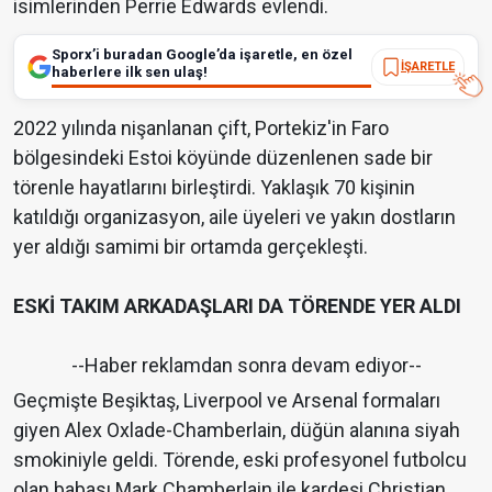
isimlerinden Perrie Edwards evlendi.
Sporx’i buradan Google’da işaretle, en özel
İŞARETLE
haberlere ilk sen ulaş!
2022 yılında nişanlanan çift, Portekiz'in Faro
bölgesindeki Estoi köyünde düzenlenen sade bir
törenle hayatlarını birleştirdi. Yaklaşık 70 kişinin
katıldığı organizasyon, aile üyeleri ve yakın dostların
yer aldığı samimi bir ortamda gerçekleşti.
ESKİ TAKIM ARKADAŞLARI DA TÖRENDE YER ALDI
--Haber reklamdan sonra devam ediyor--
Geçmişte Beşiktaş, Liverpool ve Arsenal formaları
giyen Alex Oxlade-Chamberlain, düğün alanına siyah
smokiniyle geldi. Törende, eski profesyonel futbolcu
olan babası Mark Chamberlain ile kardeşi Christian