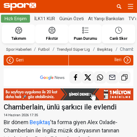
İLK11 KUR
Günün Özeti
At Yarışı Bankoları
TV'
Hızlı Erişim
Takımım
Fikstür
Puan Durumu
Canlı Skor
Chamberla
Spor Haberleri
Futbol
Trendyol Süper Lig
Beşiktaş
İleri
Geri
Chamberlain, ünlü şarkıcı ile evlendi
14 Haziran 2026 17:35
Bir dönem
Beşiktaş
'ta forma giyen Alex Oxlade-
Chamberlain ile İngiliz müzik dünyasının tanınan