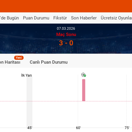
'de Bugün
Puan Durumu
Fikstür
Son Haberler
Ücretsiz Oyunla
07.03.2026
Maç Sonu
3 - 0
Yeni
n Haritası
Canlı Puan Durumu
İlk Yarı
45'
60'
75'