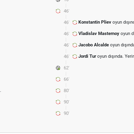
46'
Konstantin Pliev
oyun dışın
46'
Vladislav Masternoy
oyun d
46'
Jacobo Alcalde
oyun dışınd
46'
Jordi Tur
oyun dışında. Yer
46'
62'
66'
.
80'
90'
.
90'