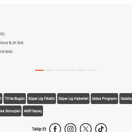
JK)
alove BJK link
ı linki
i
TV'de Bugün
Süper Lig Fikstür
Süper Lig Haberleri
iddaa Programı
Galata
daa Sonuçları
Aktif Sayaç
Takip Et