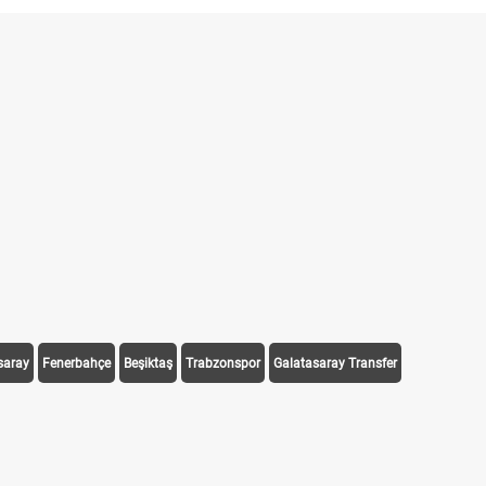
saray
Fenerbahçe
Beşiktaş
Trabzonspor
Galatasaray Transfer