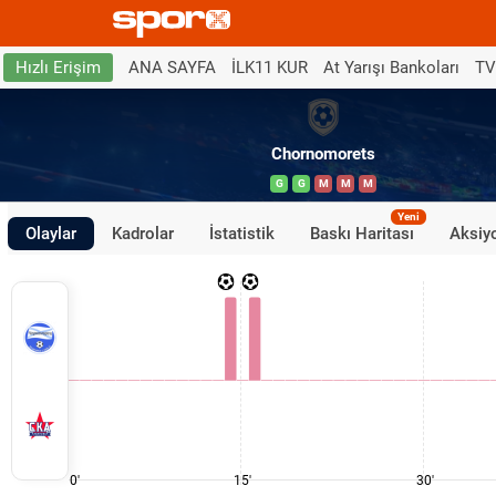
ANA SAYFA
İLK11 KUR
At Yarışı Bankoları
TV
Hızlı Erişim
Chornomorets
G
G
M
M
M
Yeni
Olaylar
Kadrolar
İstatistik
Baskı Haritası
Aksiyo
0'
15'
30'