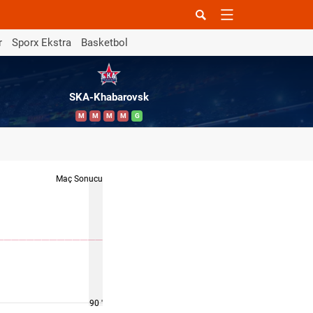
r
Sporx Ekstra
Basketbol
SKA-Khabarovsk
M
M
M
M
G
Maç Sonucu
90 '