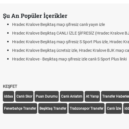
Şu An Popüler İçerikler
Hradec Kralove Beşiktaş maçı şifresiz canlı yayın izle
Hradec Kralove Beşiktaş CANLI İZLE ŞİFRESİZ (Hradec Kralove B
Hradec Kralove Beşiktaş maçı şifresiz S Sport Plus izle, Hradec Kr
Hradec Kralove Beşiktaş ücretsiz izle, Hradec Kralove BJK maçı canl
Hradec Kralove - Beşiktaş maçı şifresiz izle canlı S Sport Plus linki
KEŞFET
iddaa
Canlı Skor
Puan Durumu
Canlı Anlatım
At Yarışı
Transfer Haberler
Fenerbahçe Transfer
Beşiktaş Transfer
Trabzonspor Transfer
Canlı İzle
id