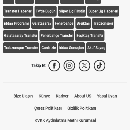
Transfer Haberleri
TV'de Bugün
Süper Lig Fikstür
Süper Lig Haberleri
iddaa Programı
Galatasaray
Fenerbahçe
Beşiktaş
Trabzonspor
Galatasaray Transfer
Fenerbahçe Transfer
Beşiktaş Transfer
Trabzonspor Transfer
Canlı İzle
iddaa Sonuçları
Aktif Sayaç
Takip Et
Bize Ulaşın
Künye
Kariyer
About US
Yasal Uyarı
Çerez Politikası
Gizlilik Politikası
KVKK Aydınlatma Metni Kurumsal