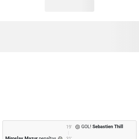
GOL!
Sebastien Thill
19'
Miroslav Mazur
penaltıyı
31'