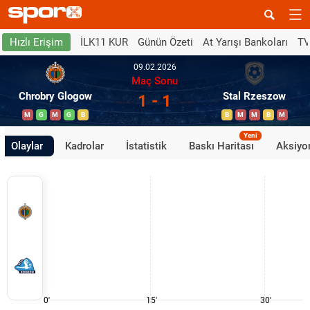
İLK11 KUR
Günün Özeti
At Yarışı Bankoları
TV
Hızlı Erişim
09.02.2026
Maç Sonu
Chrobry Glogow
Stal Rzeszow
1 - 1
M
G
M
G
B
B
M
M
B
M
Yeni
Olaylar
Kadrolar
İstatistik
Baskı Haritası
Aksiyon
0'
15'
30'