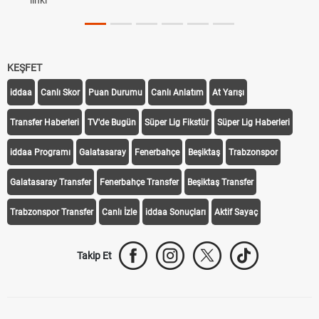
linki
KEŞFET
iddaa
Canlı Skor
Puan Durumu
Canlı Anlatım
At Yarışı
Transfer Haberleri
TV'de Bugün
Süper Lig Fikstür
Süper Lig Haberleri
iddaa Programı
Galatasaray
Fenerbahçe
Beşiktaş
Trabzonspor
Galatasaray Transfer
Fenerbahçe Transfer
Beşiktaş Transfer
Trabzonspor Transfer
Canlı İzle
iddaa Sonuçları
Aktif Sayaç
Takip Et