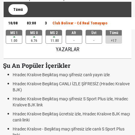
Tümü
10/08
03:00
3
Club Bolivar - Cd Real Tomayapo
MS 1
MS 0
MS 2
Alt
Üst
Tümü
1.00
6.76
11.80
-
-
+17
YAZARLAR
Şu An Popüler İçerikler
Hradec Kralove Beşiktaş maçı şifresiz canlı yayın izle
Hradec Kralove Beşiktaş CANLI İZLE ŞİFRESİZ (Hradec Kralove
BJK)
Hradec Kralove Beşiktaş maçı şifresiz S Sport Plus izle, Hradec
Kralove BJK link
Hradec Kralove Beşiktaş ücretsiz izle, Hradec Kralove BJK maçı
canlı linki
Hradec Kralove - Beşiktaş maçı şifresiz izle canlı S Sport Plus