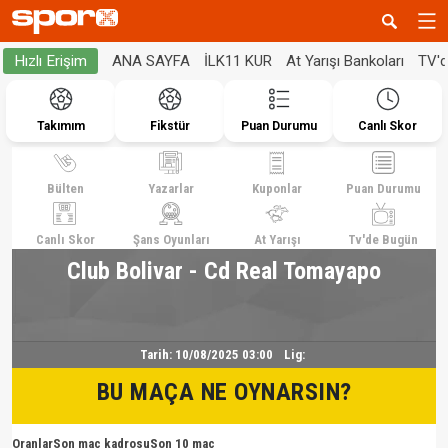
ANA SAYFA
İLK11 KUR
At Yarışı Bankoları
TV'
Hızlı Erişim
Takımım
Fikstür
Puan Durumu
Canlı Skor
Bülten
Yazarlar
Kuponlar
Puan Durumu
Canlı Skor
Şans Oyunları
At Yarışı
Tv'de Bugün
Club Bolivar - Cd Real Tomayapo
Tarih:
10/08/2025 03:00
Lig:
BU MAÇA NE OYNARSIN?
Oranlar
Son maç kadrosu
Son 10 maç