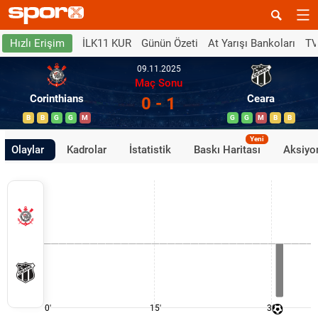
İLK11 KUR
Günün Özeti
At Yarışı Bankoları
TV
Hızlı Erişim
09.11.2025
Maç Sonu
Corinthians
Ceara
0 - 1
B
B
G
G
M
G
G
M
B
B
Yeni
Olaylar
Kadrolar
İstatistik
Baskı Haritası
Aksiyon
0'
15'
30'