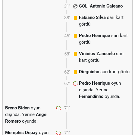
GOL!
Antonio Galeano
31'
Fabiano Silva
sarı kart
38'
gördü
Pedro Henrique
sarı kart
45'
gördü
Vinicius Zanocelo
sarı
58'
kart gördü
Dieguinho
sarı kart gördü
62'
Pedro Henrique
oyun
67'
dışında. Yerine
Fernandinho
oyunda.
Breno Bidon
oyun
71'
dışında. Yerine
Angel
Romero
oyunda.
Memphis Depay
oyun
71'