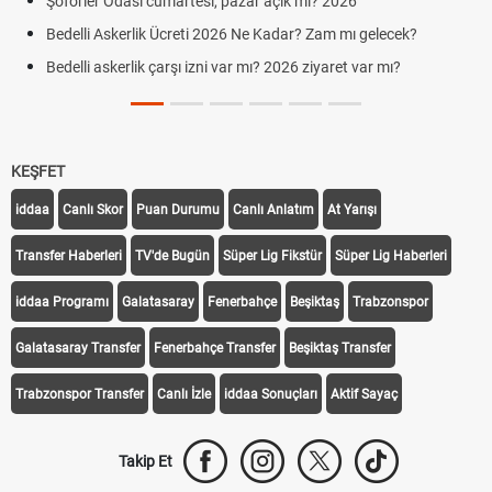
Şöförler Odası cumartesi, pazar açık mı? 2026
Bedelli Askerlik Ücreti 2026 Ne Kadar? Zam mı gelecek?
Bedelli askerlik çarşı izni var mı? 2026 ziyaret var mı?
KEŞFET
iddaa
Canlı Skor
Puan Durumu
Canlı Anlatım
At Yarışı
Transfer Haberleri
TV'de Bugün
Süper Lig Fikstür
Süper Lig Haberleri
iddaa Programı
Galatasaray
Fenerbahçe
Beşiktaş
Trabzonspor
Galatasaray Transfer
Fenerbahçe Transfer
Beşiktaş Transfer
Trabzonspor Transfer
Canlı İzle
iddaa Sonuçları
Aktif Sayaç
Takip Et