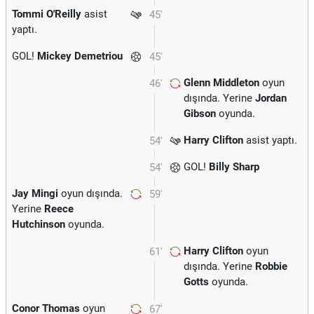
Tommi O'Reilly
asist
45'
yaptı.
GOL!
Mickey Demetriou
45'
Glenn Middleton
oyun
46'
dışında. Yerine
Jordan
Gibson
oyunda.
Harry Clifton
asist yaptı.
54'
GOL!
Billy Sharp
54'
Jay Mingi
oyun dışında.
59'
Yerine
Reece
Hutchinson
oyunda.
Harry Clifton
oyun
61'
dışında. Yerine
Robbie
Gotts
oyunda.
Conor Thomas
oyun
67'