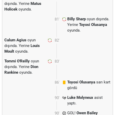
dışında. Yerine
Matus
Holicek
oyunda.
Billy Sharp
oyun dışında.
81'
Yerine
Toyosi Olusanya
oyunda.
Calum Agius
oyun
82'
dışında. Yerine
Louis
Moult
oyunda.
Tommi O'Reilly
oyun
83'
dışında. Yerine
Dion
Rankine
oyunda.
Toyosi Olusanya
sarı kart
86'
gördü
Luke Molyneux
asist
90'
yaptı.
GOL!
Owen Bailey
90'