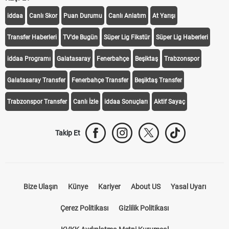
KEŞFET
iddaa
Canlı Skor
Puan Durumu
Canlı Anlatım
At Yarışı
Transfer Haberleri
TV'de Bugün
Süper Lig Fikstür
Süper Lig Haberleri
iddaa Programı
Galatasaray
Fenerbahçe
Beşiktaş
Trabzonspor
Galatasaray Transfer
Fenerbahçe Transfer
Beşiktaş Transfer
Trabzonspor Transfer
Canlı İzle
iddaa Sonuçları
Aktif Sayaç
Takip Et
Bize Ulaşın
Künye
Kariyer
About US
Yasal Uyarı
Çerez Politikası
Gizlilik Politikası