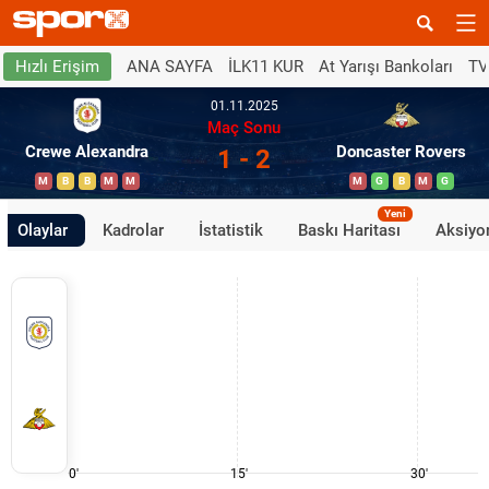
ANA SAYFA
İLK11 KUR
At Yarışı Bankoları
TV
Hızlı Erişim
01.11.2025
Maç Sonu
Crewe Alexandra
Doncaster Rovers
1 - 2
M
B
B
M
M
M
G
B
M
G
Yeni
Olaylar
Kadrolar
İstatistik
Baskı Haritası
Aksiyon
0'
15'
30'