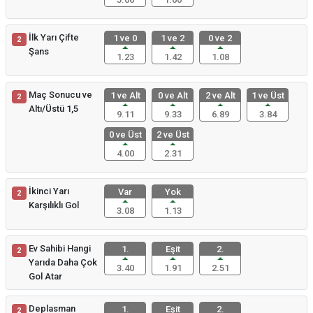
İlk Yarı Çifte
1 ve 0
1 ve 2
0 ve 2
2
Şans
1.23
1.42
1.08
Maç Sonucu ve
1 ve Alt
0 ve Alt
2 ve Alt
1 ve Üst
2
Altı/Üstü 1,5
9.11
9.33
6.89
3.84
0 ve Üst
2 ve Üst
4.00
2.31
İkinci Yarı
Var
Yok
2
Karşılıklı Gol
3.08
1.13
Ev Sahibi Hangi
1.
Eşit
2.
2
Yarıda Daha Çok
3.40
1.91
2.51
Gol Atar
Deplasman
1.
Eşit
2.
2