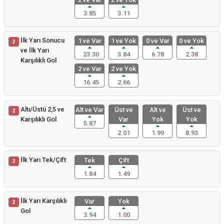
3.85
3.11
İlk Yarı Sonucu
1 ve Var
1 ve Yok
0 ve Var
0 ve Yok
2
ve İlk Yarı
23.30
3.84
6.78
2.38
Karşılıklı Gol
2 ve Var
2 ve Yok
16.45
2.66
Altı/Üstü 2,5 ve
Alt ve Var
Üst ve
Alt ve
Üst ve
2
Karşılıklı Gol
Var
Yok
Yok
5.87
2.01
1.99
8.93
İlk Yarı Tek/Çift
Tek
Çift
2
1.84
1.49
İlk Yarı Karşılıklı
Var
Yok
2
Gol
3.94
1.00