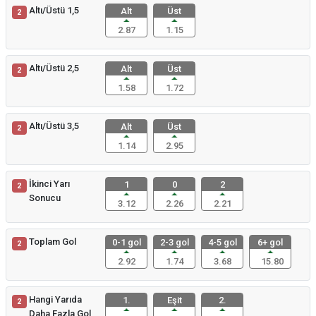
Altı/Üstü 1,5
Alt
Üst
2
2.87
1.15
Altı/Üstü 2,5
Alt
Üst
2
1.58
1.72
Altı/Üstü 3,5
Alt
Üst
2
1.14
2.95
İkinci Yarı
1
0
2
2
Sonucu
3.12
2.26
2.21
Toplam Gol
0-1 gol
2-3 gol
4-5 gol
6+ gol
2
2.92
1.74
3.68
15.80
Hangi Yarıda
1.
Eşit
2.
2
Daha Fazla Gol