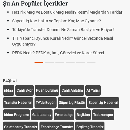
Şu An Popüler İçerikler
Hazırlık Maçı ve Dostluk Maçı Nedir? Resmî Maçlardan Farkları
Süper Lig Kaç Hafta ve Toplam Kaç Maç Oynanır?
Türkiye'de Transfer Dönemi Ne Zaman Başlıyor ve Bitiyor?
TFF Yabancı Oyuncu Kuralı Nedir? Güncel Sezonda Nasıl
Uygulanıyor?
PFDK Nedir? PFDK Açılımı, Görevleri ve Karar Süreci
KEŞFET
iddaa
Canlı Skor
Puan Durumu
Canlı Anlatım
At Yarışı
Transfer Haberleri
TV'de Bugün
Süper Lig Fikstür
Süper Lig Haberleri
iddaa Programı
Galatasaray
Fenerbahçe
Beşiktaş
Trabzonspor