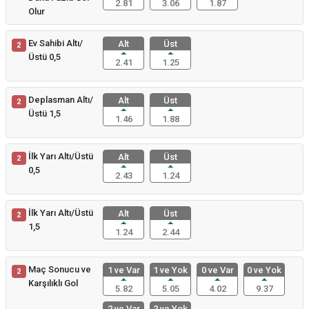
2.81
3.06
1.87
Olur
Ev Sahibi Altı/
Alt
Üst
2
Üstü 0,5
2.41
1.25
Deplasman Altı/
Alt
Üst
2
Üstü 1,5
1.46
1.88
İlk Yarı Altı/Üstü
Alt
Üst
2
0,5
2.43
1.24
İlk Yarı Altı/Üstü
Alt
Üst
2
1,5
1.24
2.44
Maç Sonucu ve
1 ve Var
1 ve Yok
0 ve Var
0 ve Yok
2
Karşılıklı Gol
5.82
5.05
4.02
9.37
2 ve Var
2 ve Yok