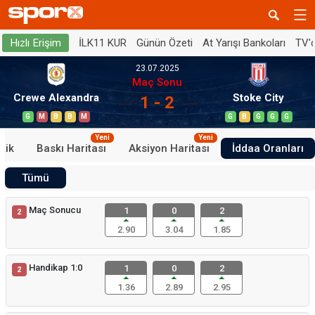
İLK11 KUR
Günün Özeti
At Yarışı Bankoları
TV'
Hızlı Erişim
23.07.2025
Maç Sonu
Crewe Alexandra
Stoke City
1 - 2
G
M
B
B
M
G
B
G
G
G
Yeni
Yeni
stik
Baskı Haritası
Aksiyon Haritası
İddaa Oranları
Tümü
Maç Sonucu
1
0
2
2
2.90
3.04
1.85
Handikap 1:0
1
0
2
2
1.36
2.89
2.95