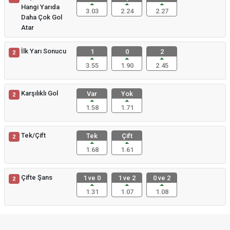
Hangi Yarıda
3.03
2.24
2.27
Daha Çok Gol
Atar
İlk Yarı Sonucu
1
0
2
2
3.55
1.90
2.45
Karşılıklı Gol
Var
Yok
2
1.58
1.71
Tek/Çift
Tek
Çift
2
1.68
1.61
Çifte Şans
1 ve 0
1 ve 2
0 ve 2
2
1.31
1.07
1.08