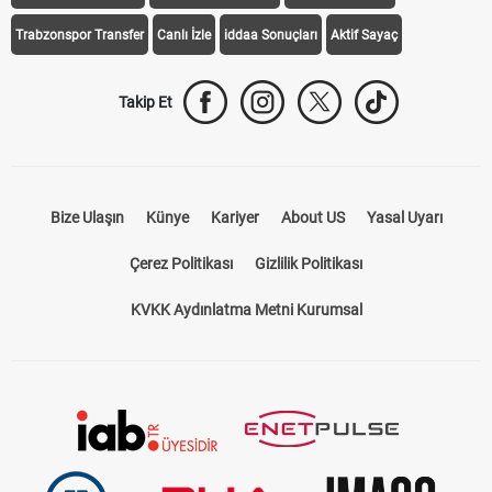
Galatasaray Transfer
Fenerbahçe Transfer
Beşiktaş Transfer
Trabzonspor Transfer
Canlı İzle
iddaa Sonuçları
Aktif Sayaç
Takip Et
Bize Ulaşın
Künye
Kariyer
About US
Yasal Uyarı
Çerez Politikası
Gizlilik Politikası
KVKK Aydınlatma Metni Kurumsal