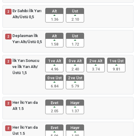
Ev Sahibi İlk Yarı
Alt
Üst
2
Altı/Üstü 0,5
1.36
2.10
Deplasman İlk
Alt
Üst
2
Yarı Altı/Üstü 0,5
1.58
1.72
İlk Yarı Sonucu
1 ve Alt
0 ve Alt
2 ve Alt
1 ve Üst
2
ve İlk Yarı Altı/
4.96
2.40
3.74
9.81
Üstü 1,5
0 ve Üst
2 ve Üst
6.84
5.79
Her İki Yarı da
Evet
Hayır
2
Alt 1.5
2.05
1.37
Her İki Yarı da
Evet
Hayır
2
Üst 1.5
5.06
1.00