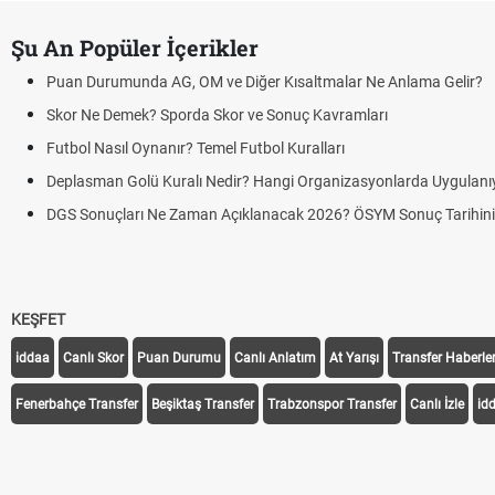
Şu An Popüler İçerikler
 Durumunda AG, OM ve Diğer Kısaltmalar Ne Anlama Gelir?
 Ne Demek? Sporda Skor ve Sonuç Kavramları
l Nasıl Oynanır? Temel Futbol Kuralları
asman Golü Kuralı Nedir? Hangi Organizasyonlarda Uygulanıyor?
Sonuçları Ne Zaman Açıklanacak 2026? ÖSYM Sonuç Tarihini Duyurdu
KEŞFET
iddaa
Canlı Skor
Puan Durumu
Canlı Anlatım
At Yarışı
Transfer Haberler
Fenerbahçe Transfer
Beşiktaş Transfer
Trabzonspor Transfer
Canlı İzle
id