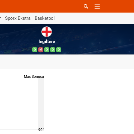
r
Sporx Ekstra
Basketbol
İngiltere
G
M
G
G
G
Maç Sonucu
90 '