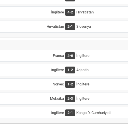
İngiltere
4-2
Hırvatistan
Hırvatistan
2-1
Slovenya
Fransa
4-6
İngiltere
İngiltere
1-2
Arjantin
Norveç
1-2
İngiltere
Meksika
2-3
İngiltere
İngiltere
2-1
Kongo D. Cumhuriyeti