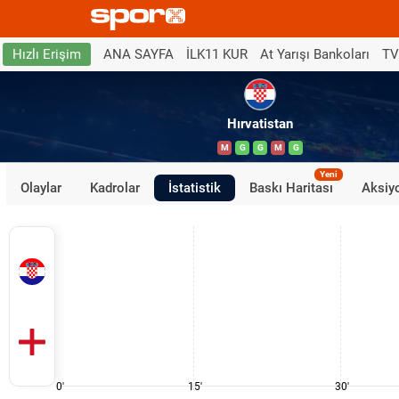
ANA SAYFA
İLK11 KUR
At Yarışı Bankoları
TV
Hızlı Erişim
Hırvatistan
M
G
G
M
G
Yeni
Olaylar
Kadrolar
İstatistik
Baskı Haritası
Aksiyo
0'
15'
30'