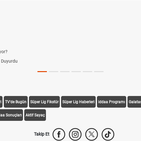
i
TV'de Bugün
Süper Lig Fikstür
Süper Lig Haberleri
iddaa Programı
Galata
daa Sonuçları
Aktif Sayaç
Takip Et