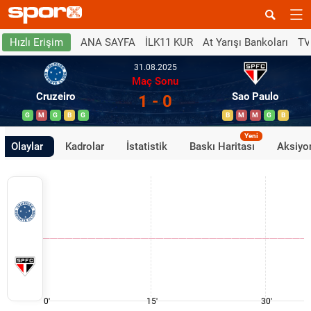
ANA SAYFA
İLK11 KUR
At Yarışı Bankoları
TV
Hızlı Erişim
31.08.2025
Maç Sonu
Cruzeiro
Sao Paulo
1 - 0
G
M
G
B
G
B
M
M
G
B
Yeni
Olaylar
Kadrolar
İstatistik
Baskı Haritası
Aksiyon
0'
15'
30'