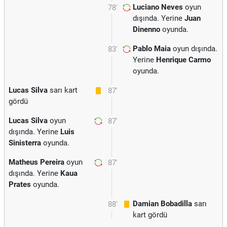
Luciano Neves
oyun
78'
dışında. Yerine
Juan
Dinenno
oyunda.
Pablo Maia
oyun dışında.
83'
Yerine
Henrique Carmo
oyunda.
Lucas Silva
sarı kart
87'
gördü
Lucas Silva
oyun
87'
dışında. Yerine
Luis
Sinisterra
oyunda.
Matheus Pereira
oyun
87'
dışında. Yerine
Kaua
Prates
oyunda.
Damian Bobadilla
sarı
88'
kart gördü