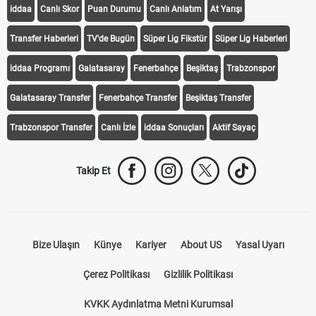
iddaa
Canlı Skor
Puan Durumu
Canlı Anlatım
At Yarışı
Transfer Haberleri
TV'de Bugün
Süper Lig Fikstür
Süper Lig Haberleri
iddaa Programı
Galatasaray
Fenerbahçe
Beşiktaş
Trabzonspor
Galatasaray Transfer
Fenerbahçe Transfer
Beşiktaş Transfer
Trabzonspor Transfer
Canlı İzle
iddaa Sonuçları
Aktif Sayaç
Takip Et
Bize Ulaşın
Künye
Kariyer
About US
Yasal Uyarı
Çerez Politikası
Gizlilik Politikası
KVKK Aydınlatma Metni Kurumsal