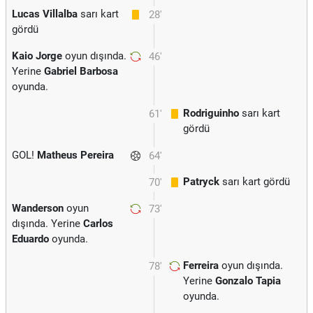
Lucas Villalba
sarı kart
28'
gördü
Kaio Jorge
oyun dışında.
46'
Yerine
Gabriel Barbosa
oyunda.
Rodriguinho
sarı kart
61'
gördü
GOL!
Matheus Pereira
64'
Patryck
sarı kart gördü
70'
Wanderson
oyun
73'
dışında. Yerine
Carlos
Eduardo
oyunda.
Ferreira
oyun dışında.
78'
Yerine
Gonzalo Tapia
oyunda.