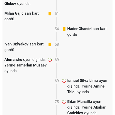
Glebov
oyunda.
Milan Gajic
sarı kart
51'
gördü
Nader Ghandri
sarı kart
54'
gördü
Ivan Oblyakov
sarı kart
58'
gördü
Alerrandro
oyun dışında.
69'
Yerine
Tamerlan Musaev
oyunda.
Ismael Silva Lima
oyun
69'
dışında. Yerine
Amine
Talal
oyunda.
Brian Mansilla
oyun
75'
dışında. Yerine
Abakar
Gadzhiev
oyunda.