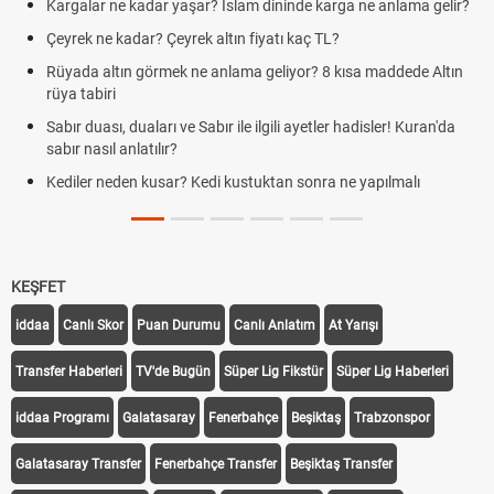
Kargalar ne kadar yaşar? İslam dininde karga ne anlama gelir?
Çeyrek ne kadar? Çeyrek altın fiyatı kaç TL?
Rüyada altın görmek ne anlama geliyor? 8 kısa maddede Altın
rüya tabiri
Sabır duası, duaları ve Sabır ile ilgili ayetler hadisler! Kuran'da
sabır nasıl anlatılır?
Kediler neden kusar? Kedi kustuktan sonra ne yapılmalı
KEŞFET
iddaa
Canlı Skor
Puan Durumu
Canlı Anlatım
At Yarışı
Transfer Haberleri
TV'de Bugün
Süper Lig Fikstür
Süper Lig Haberleri
iddaa Programı
Galatasaray
Fenerbahçe
Beşiktaş
Trabzonspor
Galatasaray Transfer
Fenerbahçe Transfer
Beşiktaş Transfer