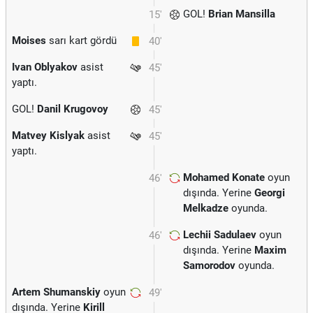
GOL!
Brian Mansilla
15'
Moises
sarı kart gördü
40'
Ivan Oblyakov
asist
45'
yaptı.
GOL!
Danil Krugovoy
45'
Matvey Kislyak
asist
45'
yaptı.
Mohamed Konate
oyun
46'
dışında. Yerine
Georgi
Melkadze
oyunda.
Lechii Sadulaev
oyun
46'
dışında. Yerine
Maxim
Samorodov
oyunda.
Artem Shumanskiy
oyun
49'
dışında. Yerine
Kirill