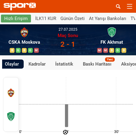
İLK11 KUR
Günün Özeti
At Yarışı Bankoları
TV
Hızlı Erişim
27.07.2025
Maç Sonu
CSKA Moskova
FK Akhmat
2 - 1
B
G
B
G
M
M
M
B
G
B
Yeni
Olaylar
Kadrolar
İstatistik
Baskı Haritası
Aksiyon
0'
15'
30'