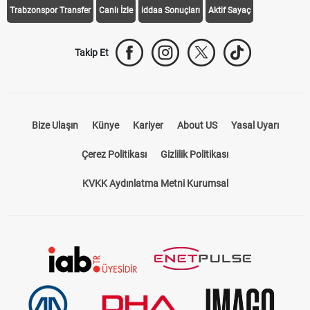
Trabzonspor Transfer
Canlı İzle
iddaa Sonuçları
Aktif Sayaç
Takip Et
Bize Ulaşın
Künye
Kariyer
About US
Yasal Uyarı
Çerez Politikası
Gizlilik Politikası
KVKK Aydınlatma Metni Kurumsal