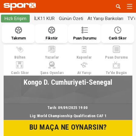
İLK11 KUR
Günün Özeti
At Yarışı Bankoları
TV'
Hızlı Erişim
Takımım
Fikstür
Puan Durumu
Canlı Skor
Bülten
Yazarlar
Kuponlar
Puan Durumu
Canlı Skor
Şans Oyunları
At Yarışı
Tv'de Bugün
Kongo D. Cumhuriyeti-Senegal
Tarih:
09/09/2025 19:00
Lig:
World Championship Qualification CAF 1
BU MAÇA NE OYNARSIN?