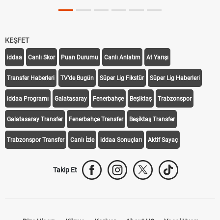
KEŞFET
iddaa
Canlı Skor
Puan Durumu
Canlı Anlatım
At Yarışı
Transfer Haberleri
TV'de Bugün
Süper Lig Fikstür
Süper Lig Haberleri
iddaa Programı
Galatasaray
Fenerbahçe
Beşiktaş
Trabzonspor
Galatasaray Transfer
Fenerbahçe Transfer
Beşiktaş Transfer
Trabzonspor Transfer
Canlı İzle
iddaa Sonuçları
Aktif Sayaç
Takip Et