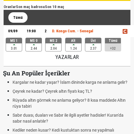
Oranlar
Son maç kadrosu
Son 10 maç
Tümü
09/09
19:00
2
D. Kongo Cum. - Senegal
MS 1
MS 0
MS 2
Alt
Üst
Tümü
3.01
2.44
2.04
1.24
2.37
+32
YAZARLAR
Şu An Popüler İçerikler
Kargalar ne kadar yaşar? İslam dininde karga ne anlama gelir?
Çeyrek ne kadar? Çeyrek altın fiyatı kaç TL?
Rüyada altın görmek ne anlama geliyor? 8 kısa maddede Altın
rüya tabiri
Sabır duası, duaları ve Sabır ile ilgili ayetler hadisler! Kuran'da
sabır nasıl anlatılır?
Kediler neden kusar? Kedi kustuktan sonra ne yapılmalı