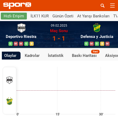
İLK11 KUR
Günün Özeti
At Yarışı Bankoları
TV
Hızlı Erişim
09.02.2025
Maç Sonu
Deportivo Riestra
Defensa y Justicia
1 - 1
G
M
M
G
B
G
M
G
B
M
Yeni
Olaylar
Kadrolar
İstatistik
Baskı Haritası
Aksiyon
0'
15'
30'