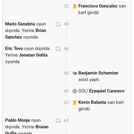
Francisco Gonzalez
sarı
35'
kart gördü
Mario Sanabria
oyun
46'
dışında. Yerine
Brian
Sanchez
oyunda.
Eric Tovo
oyun dışında.
46'
Yerine
Jonatan Goitia
oyunda.
Benjamin Schamine
49'
asist yaptı.
GOL!
Ezequiel Cannavo
49'
Kevin Balanta
sarı kart
52'
gördü
Pablo Monje
oyun
64'
dışında. Yerine
Braian
Guille
oyunda.