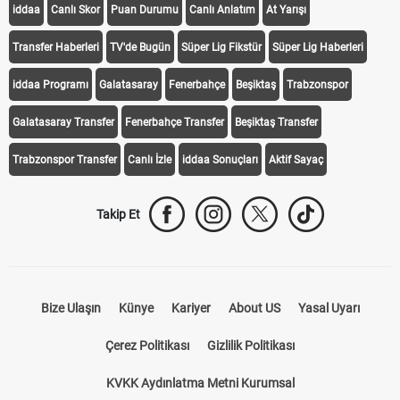
iddaa
Canlı Skor
Puan Durumu
Canlı Anlatım
At Yarışı
Transfer Haberleri
TV'de Bugün
Süper Lig Fikstür
Süper Lig Haberleri
iddaa Programı
Galatasaray
Fenerbahçe
Beşiktaş
Trabzonspor
Galatasaray Transfer
Fenerbahçe Transfer
Beşiktaş Transfer
Trabzonspor Transfer
Canlı İzle
iddaa Sonuçları
Aktif Sayaç
Takip Et
Bize Ulaşın
Künye
Kariyer
About US
Yasal Uyarı
Çerez Politikası
Gizlilik Politikası
KVKK Aydınlatma Metni Kurumsal