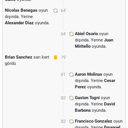
Nicolas Benegas
oyun
64'
dışında. Yerine
Alexander Diaz
oyunda.
Abiel Osorio
oyun
64'
dışında. Yerine
Juan
Miritello
oyunda.
Brian Sanchez
sarı kart
79'
gördü
Aaron Molinas
oyun
81'
dışında. Yerine
Cesar
Perez
oyunda.
Gaston Togni
oyun
82'
dışında. Yerine
David
Barbona
oyunda.
Francisco Gonzalez
oyun
82'
dışında. Yerine
Emanuel