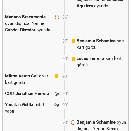
Aguilera
oyunda.
Mariano Bracamonte
86'
oyun dışında. Yerine
Gabriel Obredor
oyunda.
Benjamin Schamine
sarı
87'
kart gördü
Lucas Ferreira
sarı kart
90'
gördü
Milton Aaron Celiz
sarı
90'
kart gördü
GOL!
Jonathan Herrera
90'
Yonatan Goitia
asist
90'
yaptı.
Benjamin Schamine
oyun
90'
dışında. Yerine
Kevin