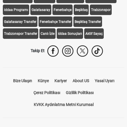
Transfer Haberleri
TV'de Bugün
Süper Lig Fikstür
Süper Lig Haberleri
iddaa Programı
Galatasaray
Fenerbahçe
Beşiktaş
Trabzonspor
Galatasaray Transfer
Fenerbahçe Transfer
Beşiktaş Transfer
Trabzonspor Transfer
Canlı İzle
iddaa Sonuçları
Aktif Sayaç
Takip Et
Bize Ulaşın
Künye
Kariyer
About US
Yasal Uyarı
Çerez Politikası
Gizlilik Politikası
KVKK Aydınlatma Metni Kurumsal