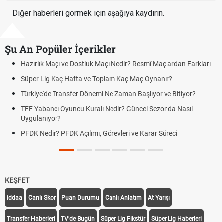
Diğer haberleri görmek için aşağıya kaydırın.
Şu An Popüler İçerikler
 Maçı Nedir? Resmî Maçlardan Farkları
Puan Durumunda AG, OM ve 
 Toplam Kaç Maç Oynanır?
Skor Ne Demek? Sporda Sko
mi Ne Zaman Başlıyor ve Bitiyor?
Futbol Nasıl Oynanır? Temel
lı Nedir? Güncel Sezonda Nasıl
Deplasman Golü Kuralı Ned
Uygulanıyor?
, Görevleri ve Karar Süreci
DGS Sonuçları Ne Zaman A
Tarihini Duyurdu
KEŞFET
iddaa
Canlı Skor
Puan Durumu
Canlı Anlatım
At Yarışı