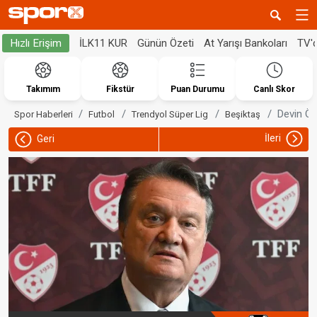
İLK11 KUR
Günün Özeti
At Yarışı Bankoları
TV'
Hızlı Erişim
Takımım
Fikstür
Puan Durumu
Canlı Skor
Devin Öz
Spor Haberleri
Futbol
Trendyol Süper Lig
Beşiktaş
İleri
Geri