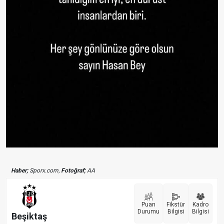
Haber;
Sporx.com,
Fotoğraf;
AA
Puan
Fikstür
Kadro
Durumu
Bilgisi
Bilgisi
Beşiktaş