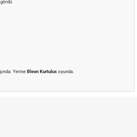
 gördü
şında. Yerine
Bleon Kurtulus
oyunda.
Mazo
Hrad