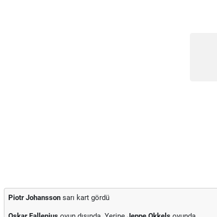
Piotr Johansson
sarı kart gördü
Oskar Fallenius
oyun dışında. Yerine
Jeppe Okkels
oyunda.