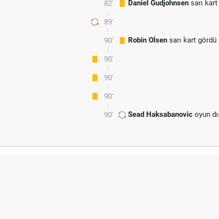
Daniel Gudjohnsen
sarı kart
82'
89'
Robin Olsen
sarı kart gördü
90'
90'
90'
90'
Sead Haksabanovic
oyun dı
90'