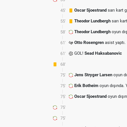
Oscar Sjoestrand
sarı kart 
45'
Theodor Lundbergh
sarı kar
55'
Theodor Lundbergh
oyun dış
58'
Otto Rosengren
asist yaptı.
61'
GOL!
Sead Haksabanovic
61'
68'
Jens Stryger Larsen
oyun dı
75'
Erik Botheim
oyun dışında. 
75'
Oscar Sjoestrand
oyun dışın
75'
75'
75'