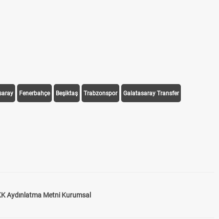
Hrad
Hrad
Hrad
saray
Fenerbahçe
Beşiktaş
Trabzonspor
Galatasaray Transfer
K Aydınlatma Metni Kurumsal