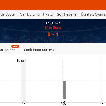
'de Bugün
Puan Durumu
Fikstür
Son Haberler
Ücretsiz Oyunla
17.04.2026
Maç Sonu
0 - 1
Yeni
n Haritası
Canlı Puan Durumu
İlk Yarı
45'
60'
75'