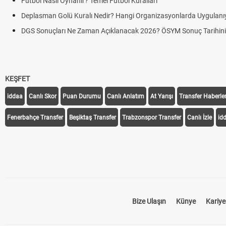
utbol Nasıl Oynanır? Temel Futbol Kuralları
eplasman Golü Kuralı Nedir? Hangi Organizasyonlarda Uygulanıyor?
GS Sonuçları Ne Zaman Açıklanacak 2026? ÖSYM Sonuç Tarihini Duyurd
KEŞFET
iddaa
Canlı Skor
Puan Durumu
Canlı Anlatım
At Yarışı
Transfer Haberler
Fenerbahçe Transfer
Beşiktaş Transfer
Trabzonspor Transfer
Canlı İzle
id
Bize Ulaşın
Künye
Kariye