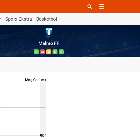
r
Sporx Ekstra
Basketbol
Malmö FF
G
M
B
G
G
Maç Sonucu
90 '