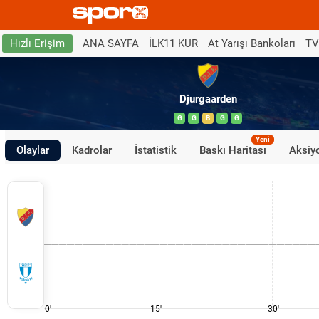
ANA SAYFA
İLK11 KUR
At Yarışı Bankoları
TV
Hızlı Erişim
Djurgaarden
G
G
B
G
G
Yeni
Olaylar
Kadrolar
İstatistik
Baskı Haritası
Aksiyo
0'
15'
30'