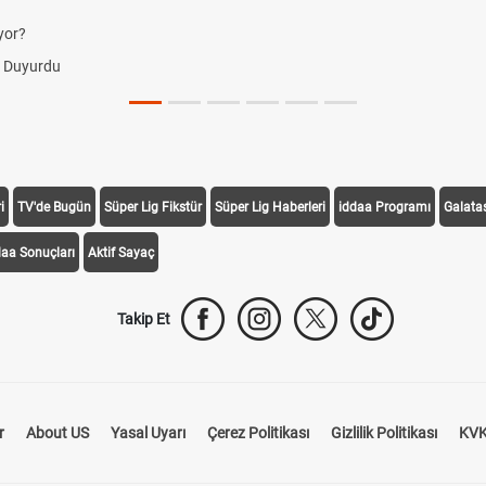
u
i
TV'de Bugün
Süper Lig Fikstür
Süper Lig Haberleri
iddaa Programı
Galata
daa Sonuçları
Aktif Sayaç
Takip Et
r
About US
Yasal Uyarı
Çerez Politikası
Gizlilik Politikası
KVK