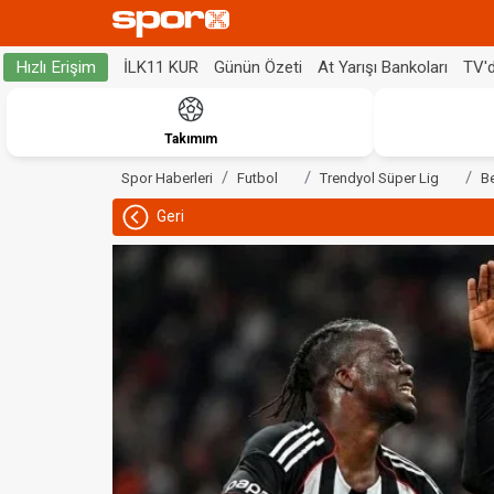
İLK11 KUR
Günün Özeti
At Yarışı Bankoları
TV'
Hızlı Erişim
Takımım
Spor Haberleri
Futbol
Trendyol Süper Lig
B
Geri