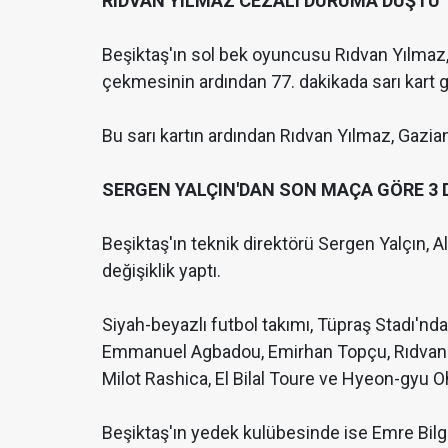
RIDVAN YILMAZ CEZALI DURUMA DÜŞTÜ
Beşiktaş'ın sol bek oyuncusu Rıdvan Yılmaz,
çekmesinin ardından 77. dakikada sarı kart 
Bu sarı kartın ardından Rıdvan Yılmaz, Gazi
SERGEN YALÇIN'DAN SON MAÇA GÖRE 3 D
Beşiktaş'ın teknik direktörü Sergen Yalçın, 
değişiklik yaptı.
Siyah-beyazlı futbol takımı, Tüpraş Stadı'n
Emmanuel Agbadou, Emirhan Topçu, Rıdvan Yı
Milot Rashica, El Bilal Toure ve Hyeon-gyu Oh i
Beşiktaş'ın yedek kulübesinde ise Emre Bilgi