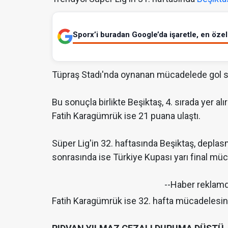
Sporx’i buradan Google’da işaretle, en özel 
Tüpraş Stadı'nda oynanan mücadelede gol se
Bu sonuçla birlikte Beşiktaş, 4. sırada yer alı
Fatih Karagümrük ise 21 puana ulaştı.
Süper Lig'in 32. haftasında Beşiktaş, deplas
sonrasında ise Türkiye Kupası yarı final mü
--Haber reklam
Fatih Karagümrük ise 32. hafta mücadelesind