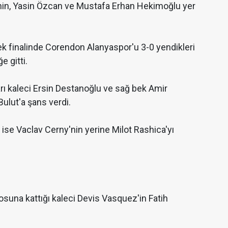
Şahin, Yasin Özcan ve Mustafa Erhan Hekimoğlu yer
k finalinde Corendon Alanyaspor'u 3-0 yendikleri
e gitti.
rı kaleci Ersin Destanoğlu ve sağ bek Amir
Bulut'a şans verdi.
se Vaclav Cerny'nin yerine Milot Rashica'yı
rosuna kattığı kaleci Devis Vasquez'in Fatih