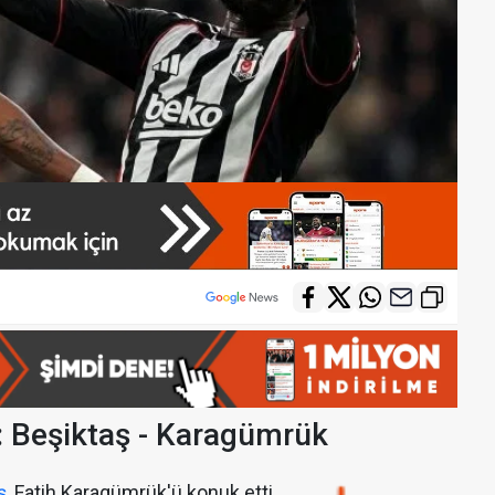
 Beşiktaş - Karagümrük
ş
, Fatih Karagümrük'ü konuk etti.