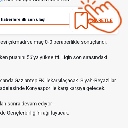
haberlere ilk sen ulaş!
İŞARETLE
si çıkmadı ve maç 0-0 beraberlikle sonuçlandı.
rken puanını 56'ya yükseltti. Ligin son sırasındaki
manda Gaziantep FK ilekarşılaşacak. Siyah-Beyazlılar
cadelesinde Konyaspor ile karşı karşıya gelecek.
dan sonra devam ediyor--
e Gençlerbirliği'ni ağırlayacak.