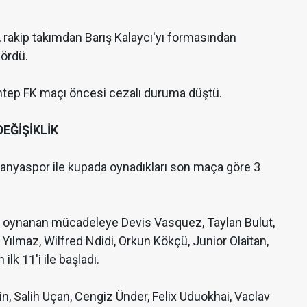
 rakip takımdan Barış Kalaycı'yı formasından
gördü.
antep FK maçı öncesi cezalı duruma düştü.
EĞİŞİKLİK
Alanyaspor ile kupada oynadıkları son maça göre 3
da oynanan mücadeleye Devis Vasquez, Taylan Bulut,
lmaz, Wilfred Ndidi, Orkun Kökçü, Junior Olaitan,
lk 11'i ile başladı.
n, Salih Uçan, Cengiz Ünder, Felix Uduokhai, Vaclav