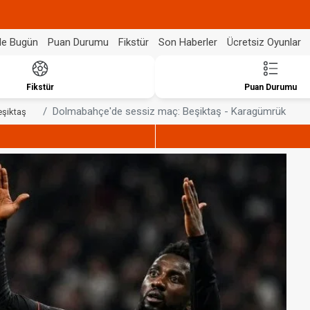
de Bugün
Puan Durumu
Fikstür
Son Haberler
Ücretsiz Oyunlar
Fikstür
Puan Durumu
Dolmabahçe'de sessiz maç: Beşiktaş - Karagümrük
eşiktaş