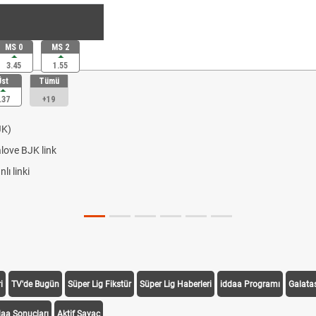
MS 0
MS 2
3.45
1.55
Üst
Tümü
.37
+19
JK)
alove BJK link
ı linki
i
TV'de Bugün
Süper Lig Fikstür
Süper Lig Haberleri
iddaa Programı
Galata
daa Sonuçları
Aktif Sayaç