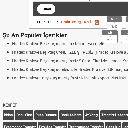
Tümü
MS 1
09/08
10:00
2
Druitt Tw Rg - Woll. Wolves
3.42
Alt
Şu An Popüler İçerikler
2.01
1
Hradec Kralove Beşiktaş maçı şifresiz canlı yayın izle
Hradec Kralove Beşiktaş CANLI İZLE ŞİFRESİZ (Hradec Kralove B
Hradec Kralove Beşiktaş maçı şifresiz S Sport Plus izle, Hradec Kr
Hradec Kralove Beşiktaş ücretsiz izle, Hradec Kralove BJK maçı canl
Hradec Kralove - Beşiktaş maçı şifresiz izle canlı S Sport Plus linki
KEŞFET
iddaa
Canlı Skor
Puan Durumu
Canlı Anlatım
At Yarışı
Transfer Haberler
Fenerbahçe Transfer
Beşiktaş Transfer
Trabzonspor Transfer
Canlı İzle
id