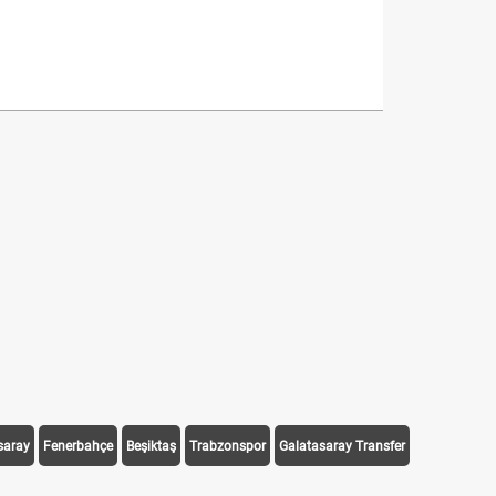
saray
Fenerbahçe
Beşiktaş
Trabzonspor
Galatasaray Transfer