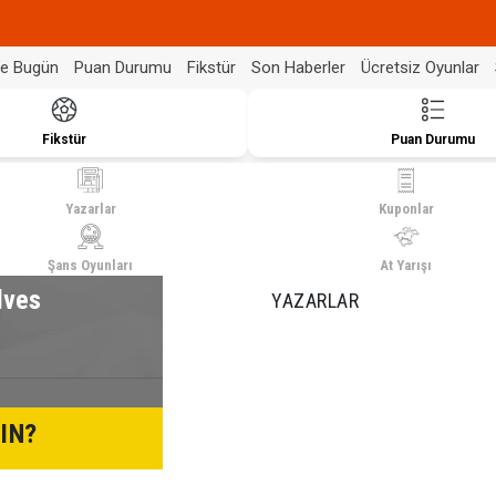
de Bugün
Puan Durumu
Fikstür
Son Haberler
Ücretsiz Oyunlar
Fikstür
Puan Durumu
Yazarlar
Kuponlar
Şans Oyunları
At Yarışı
lves
YAZARLAR
IN?