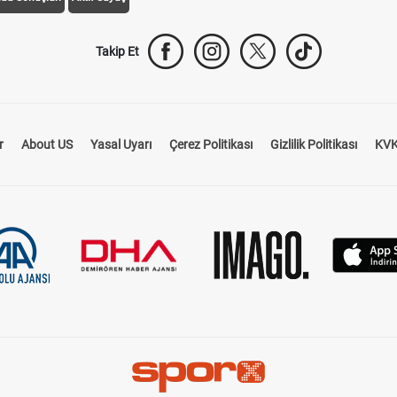
Takip Et
r
About US
Yasal Uyarı
Çerez Politikası
Gizlilik Politikası
KVK