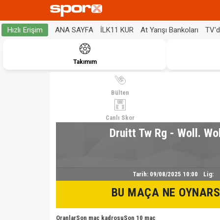
ANA SAYFA
İLK11 KUR
At Yarışı Bankoları
TV'
Hızlı Erişim
Takımım
Bülten
Canlı Skor
Druitt Tw Rg - Woll. Wo
Tarih:
09/08/2025 10:00
Lig:
BU MAÇA NE OYNARS
Oranlar
Son maç kadrosu
Son 10 maç