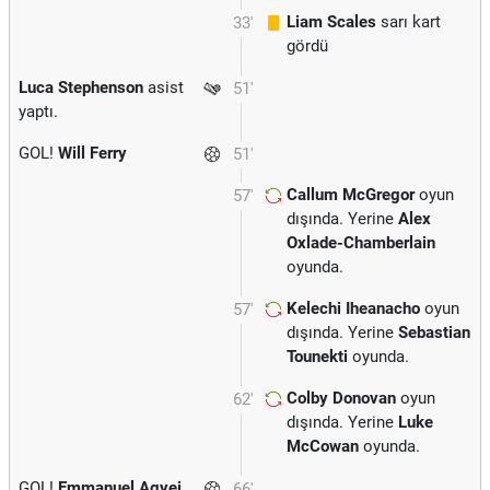
Liam Scales
sarı kart
33'
gördü
Luca Stephenson
asist
51'
yaptı.
GOL!
Will Ferry
51'
Callum McGregor
oyun
57'
dışında. Yerine
Alex
Oxlade-Chamberlain
oyunda.
Kelechi Iheanacho
oyun
57'
dışında. Yerine
Sebastian
Tounekti
oyunda.
Colby Donovan
oyun
62'
dışında. Yerine
Luke
McCowan
oyunda.
GOL!
Emmanuel Agyei
66'