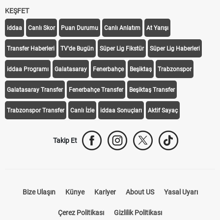
KEŞFET
iddaa
Canlı Skor
Puan Durumu
Canlı Anlatım
At Yarışı
Transfer Haberleri
TV'de Bugün
Süper Lig Fikstür
Süper Lig Haberleri
iddaa Programı
Galatasaray
Fenerbahçe
Beşiktaş
Trabzonspor
Galatasaray Transfer
Fenerbahçe Transfer
Beşiktaş Transfer
Trabzonspor Transfer
Canlı İzle
iddaa Sonuçları
Aktif Sayaç
Takip Et
Bize Ulaşın
Künye
Kariyer
About US
Yasal Uyarı
Çerez Politikası
Gizlilik Politikası