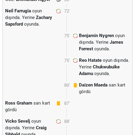
Neil Farrugia
oyun
72'
dışında. Yerine
Zachary
Sapsford
oyunda.
Benjamin Nygren
oyun
75'
dışında. Yerine
James
Forrest
oyunda.
Reo Hatate
oyun dışında.
75'
Yerine
Chukwubuike
Adamu
oyunda.
Daizen Maeda
sarı kart
80'
gördü
Ross Graham
sarı kart
87'
gördü
Vicko Sevelj
oyun
88'
dışında. Yerine
Craig
Sibbald
oyunda.