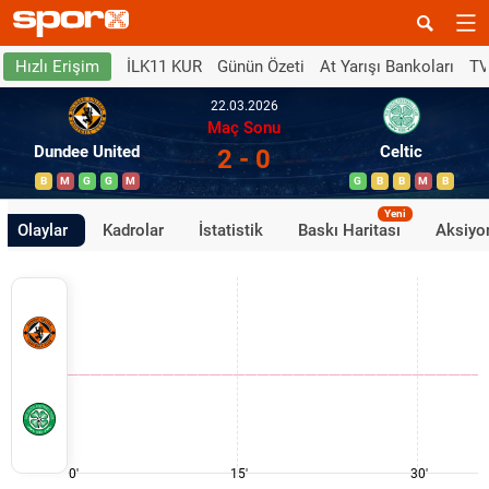
İLK11 KUR
Günün Özeti
At Yarışı Bankoları
TV
Hızlı Erişim
22.03.2026
Maç Sonu
Dundee United
Celtic
2 - 0
B
M
G
G
M
G
B
B
M
B
Yeni
Olaylar
Kadrolar
İstatistik
Baskı Haritası
Aksiyon
0'
15'
30'