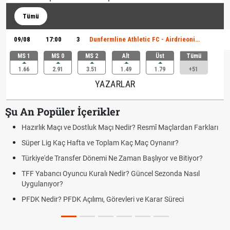
Tümü
09/08
17:00
3
Dunfermline Athletic FC - Airdrieonians FC
MS 1
MS 0
MS 2
Alt
Üst
Tümü
1.66
2.91
3.51
1.49
1.79
+51
YAZARLAR
Şu An Popüler İçerikler
Hazırlık Maçı ve Dostluk Maçı Nedir? Resmî Maçlardan Farkları
Süper Lig Kaç Hafta ve Toplam Kaç Maç Oynanır?
Türkiye'de Transfer Dönemi Ne Zaman Başlıyor ve Bitiyor?
TFF Yabancı Oyuncu Kuralı Nedir? Güncel Sezonda Nasıl
Uygulanıyor?
PFDK Nedir? PFDK Açılımı, Görevleri ve Karar Süreci