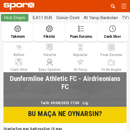
İLK11 KUR
Günün Özeti
At Yarışı Bankoları
TV'
Hızlı Erişim
Takımım
Fikstür
Puan Durumu
Canlı Skor
Bülten
Yazarlar
Kuponlar
Puan Durumu
Canlı Skor
Şans Oyunları
At Yarışı
Tv'de Bugün
Dunfermline Athletic FC - Airdrieonians
FC
Tarih:
09/08/2025 17:00
Lig:
BU MAÇA NE OYNARSIN?
Oranlar
Son maç kadrosu
Son 10 maç