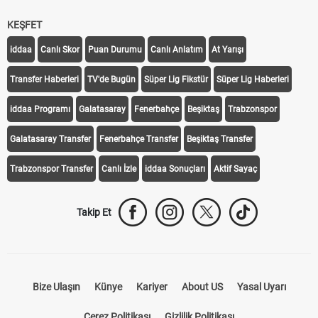
KEŞFET
iddaa
Canlı Skor
Puan Durumu
Canlı Anlatım
At Yarışı
Transfer Haberleri
TV'de Bugün
Süper Lig Fikstür
Süper Lig Haberleri
iddaa Programı
Galatasaray
Fenerbahçe
Beşiktaş
Trabzonspor
Galatasaray Transfer
Fenerbahçe Transfer
Beşiktaş Transfer
Trabzonspor Transfer
Canlı İzle
iddaa Sonuçları
Aktif Sayaç
Takip Et
Bize Ulaşın
Künye
Kariyer
About US
Yasal Uyarı
Çerez Politikası
Gizlilik Politikası