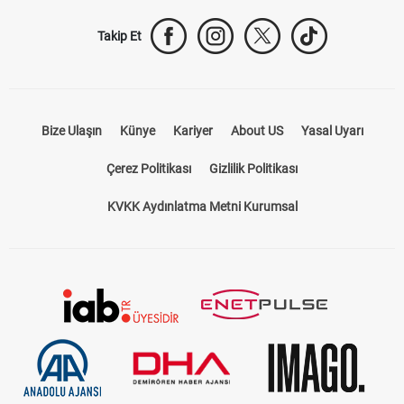
Takip Et
Bize Ulaşın
Künye
Kariyer
About US
Yasal Uyarı
Çerez Politikası
Gizlilik Politikası
KVKK Aydınlatma Metni Kurumsal