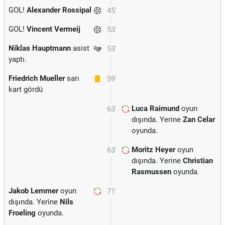
GOL!
Alexander Rossipal
45'
GOL!
Vincent Vermeij
53'
Niklas Hauptmann
asist
53'
yaptı.
Friedrich Mueller
sarı
59'
kart gördü
Luca Raimund
oyun
63'
dışında. Yerine
Zan Celar
oyunda.
Moritz Heyer
oyun
63'
dışında. Yerine
Christian
Rasmussen
oyunda.
Jakob Lemmer
oyun
71'
dışında. Yerine
Nils
Froeling
oyunda.