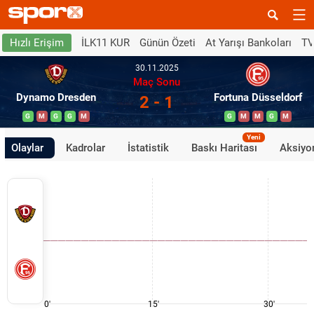
İLK11 KUR
Günün Özeti
At Yarışı Bankoları
TV
Hızlı Erişim
30.11.2025
Maç Sonu
Dynamo Dresden
Fortuna Düsseldorf
2 - 1
G
M
G
G
M
G
M
M
G
M
Yeni
Olaylar
Kadrolar
İstatistik
Baskı Haritası
Aksiyon
0'
15'
30'