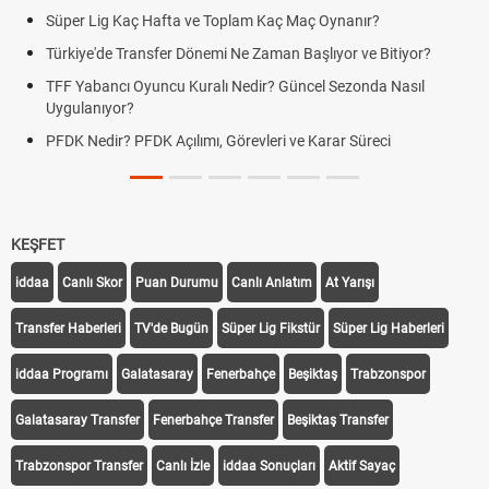
Süper Lig Kaç Hafta ve Toplam Kaç Maç Oynanır?
Türkiye'de Transfer Dönemi Ne Zaman Başlıyor ve Bitiyor?
TFF Yabancı Oyuncu Kuralı Nedir? Güncel Sezonda Nasıl
Uygulanıyor?
PFDK Nedir? PFDK Açılımı, Görevleri ve Karar Süreci
KEŞFET
iddaa
Canlı Skor
Puan Durumu
Canlı Anlatım
At Yarışı
Transfer Haberleri
TV'de Bugün
Süper Lig Fikstür
Süper Lig Haberleri
iddaa Programı
Galatasaray
Fenerbahçe
Beşiktaş
Trabzonspor
Galatasaray Transfer
Fenerbahçe Transfer
Beşiktaş Transfer
Trabzonspor Transfer
Canlı İzle
iddaa Sonuçları
Aktif Sayaç