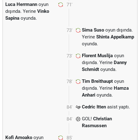
Luca Herrmann
oyun
71'
dışında. Yerine
Vinko
Sapina
oyunda.
Sima Suso
oyun dışında.
73'
Yerine
Shinta Appelkamp
oyunda.
Florent Muslija
oyun
73'
dışında. Yerine
Danny
Schmidt
oyunda.
Tim Breithaupt
oyun
78'
dışında. Yerine
Hamza
Anhari
oyunda.
Cedric Itten
asist yaptı.
84'
GOL!
Christian
84'
Rasmussen
Kofi Amoako
oyun
85'