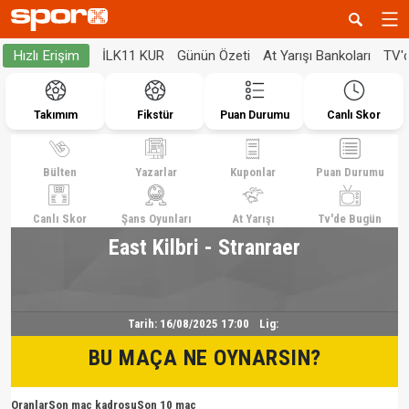
İLK11 KUR
Günün Özeti
At Yarışı Bankoları
TV'
Hızlı Erişim
Takımım
Fikstür
Puan Durumu
Canlı Skor
Bülten
Yazarlar
Kuponlar
Puan Durumu
Canlı Skor
Şans Oyunları
At Yarışı
Tv'de Bugün
East Kilbri - Stranraer
Tarih:
16/08/2025 17:00
Lig:
BU MAÇA NE OYNARSIN?
Oranlar
Son maç kadrosu
Son 10 maç