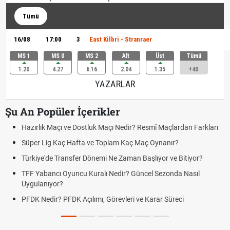
Tümü
16/08
17:00
3
East Kilbri - Stranraer
MS 1
MS 0
MS 2
Alt
Üst
Tümü
1.20
4.27
6.16
2.04
1.35
+40
YAZARLAR
Şu An Popüler İçerikler
Hazırlık Maçı ve Dostluk Maçı Nedir? Resmî Maçlardan Farkları
Süper Lig Kaç Hafta ve Toplam Kaç Maç Oynanır?
Türkiye'de Transfer Dönemi Ne Zaman Başlıyor ve Bitiyor?
TFF Yabancı Oyuncu Kuralı Nedir? Güncel Sezonda Nasıl
Uygulanıyor?
PFDK Nedir? PFDK Açılımı, Görevleri ve Karar Süreci