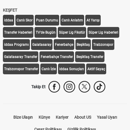
KEŞFET
iddaa
Canlı Skor
Puan Durumu
Canlı Anlatım
At Yarışı
Transfer Haberleri
TV'de Bugün
Süper Lig Fikstür
Süper Lig Haberleri
iddaa Programı
Galatasaray
Fenerbahçe
Beşiktaş
Trabzonspor
Galatasaray Transfer
Fenerbahçe Transfer
Beşiktaş Transfer
Trabzonspor Transfer
Canlı İzle
iddaa Sonuçları
Aktif Sayaç
Takip Et
Bize Ulaşın
Künye
Kariyer
About US
Yasal Uyarı
Çerez Politikası
Gizlilik Politikası