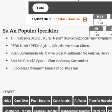
Tümü
MS 1
08/09
21:30
1
SD Eibar - Andorra FC
1.70
Alt
Şu An Popüler İçerikler
1.40
2
TFF Yabancı Oyuncu Kuralı Nedir? Güncel Sezonda Nasıl Uygulanı
PFDK Nedir? PFDK Açılımı, Görevleri ve Karar Süreci
Puan Durumunda AG, OM ve Diğer Kısaltmalar Ne Anlama Gelir?
Skor Ne Demek? Sporda Skor ve Sonuç Kavramları
Futbol Nasıl Oynanır? Temel Futbol Kuralları
KEŞFET
iddaa
Canlı Skor
Puan Durumu
Canlı Anlatım
At Yarışı
Transfer Haberler
Fenerbahçe Transfer
Beşiktaş Transfer
Trabzonspor Transfer
Canlı İzle
id