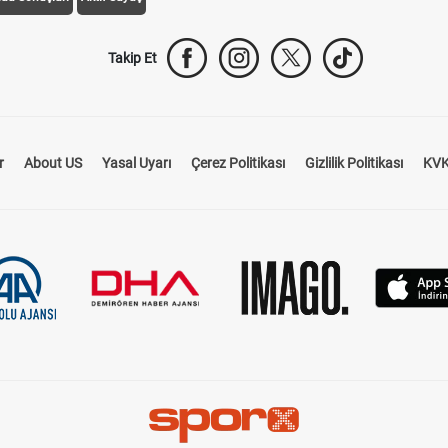
Takip Et
r
About US
Yasal Uyarı
Çerez Politikası
Gizlilik Politikası
KVK