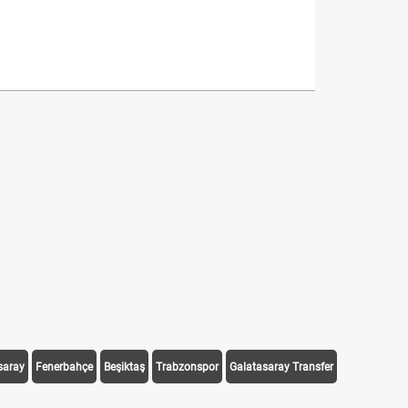
saray
Fenerbahçe
Beşiktaş
Trabzonspor
Galatasaray Transfer