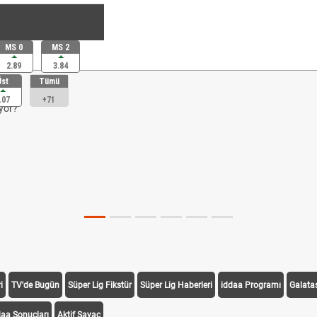
MS 0
MS 2
2.89
3.84
Üst
Tümü
.07
+71
yor?
i
TV'de Bugün
Süper Lig Fikstür
Süper Lig Haberleri
iddaa Programı
Galata
daa Sonuçları
Aktif Sayaç