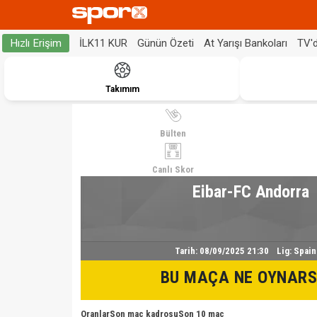
İLK11 KUR
Günün Özeti
At Yarışı Bankoları
TV'
Hızlı Erişim
Takımım
Bülten
Canlı Skor
Eibar-FC Andorra
Tarih:
08/09/2025 21:30
Lig:
Spain
BU MAÇA NE OYNARS
Oranlar
Son maç kadrosu
Son 10 maç