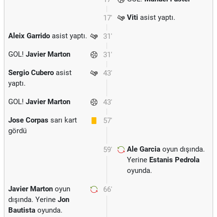
Viti
asist yaptı.
17'
Aleix Garrido
asist yaptı.
31'
GOL!
Javier Marton
31'
Sergio Cubero
asist
43'
yaptı.
GOL!
Javier Marton
43'
Jose Corpas
sarı kart
57'
gördü
Ale Garcia
oyun dışında.
59'
Yerine
Estanis Pedrola
oyunda.
Javier Marton
oyun
66'
dışında. Yerine
Jon
Bautista
oyunda.