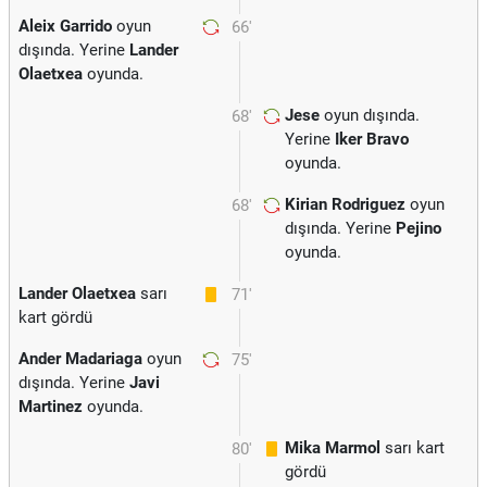
Aleix Garrido
oyun
66'
dışında. Yerine
Lander
Olaetxea
oyunda.
Jese
oyun dışında.
68'
Yerine
Iker Bravo
oyunda.
Kirian Rodriguez
oyun
68'
dışında. Yerine
Pejino
oyunda.
Lander Olaetxea
sarı
71'
kart gördü
Ander Madariaga
oyun
75'
dışında. Yerine
Javi
Martinez
oyunda.
Mika Marmol
sarı kart
80'
gördü