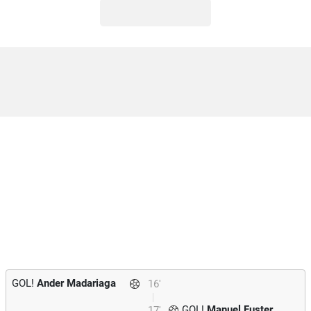
GOL!
Ander Madariaga
16'
GOL!
Manuel Fuster
17'