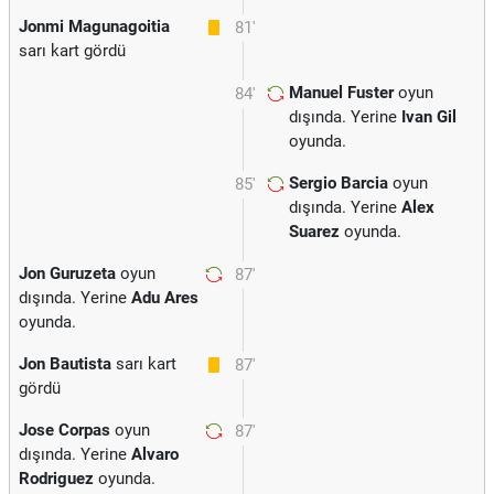
Jonmi Magunagoitia
81'
sarı kart gördü
Manuel Fuster
oyun
84'
dışında. Yerine
Ivan Gil
oyunda.
Sergio Barcia
oyun
85'
dışında. Yerine
Alex
Suarez
oyunda.
Jon Guruzeta
oyun
87'
dışında. Yerine
Adu Ares
oyunda.
Jon Bautista
sarı kart
87'
gördü
Jose Corpas
oyun
87'
dışında. Yerine
Alvaro
Rodriguez
oyunda.