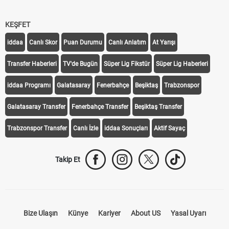
KEŞFET
iddaa
Canlı Skor
Puan Durumu
Canlı Anlatım
At Yarışı
Transfer Haberleri
TV'de Bugün
Süper Lig Fikstür
Süper Lig Haberleri
iddaa Programı
Galatasaray
Fenerbahçe
Beşiktaş
Trabzonspor
Galatasaray Transfer
Fenerbahçe Transfer
Beşiktaş Transfer
Trabzonspor Transfer
Canlı İzle
iddaa Sonuçları
Aktif Sayaç
Takip Et
Bize Ulaşın
Künye
Kariyer
About US
Yasal Uyarı