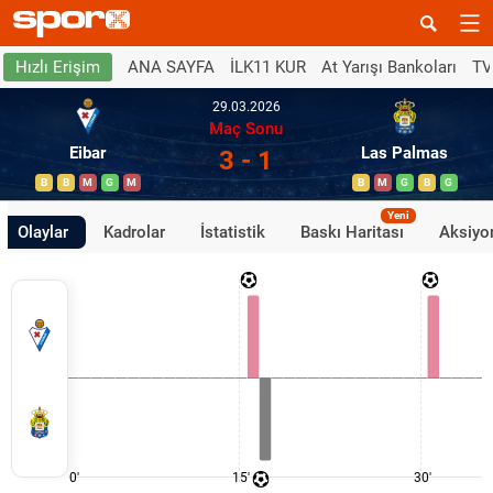
ANA SAYFA
İLK11 KUR
At Yarışı Bankoları
TV
Hızlı Erişim
29.03.2026
Maç Sonu
Eibar
Las Palmas
3 - 1
B
B
M
G
M
B
M
G
B
G
Yeni
Olaylar
Kadrolar
İstatistik
Baskı Haritası
Aksiyon
0'
15'
30'