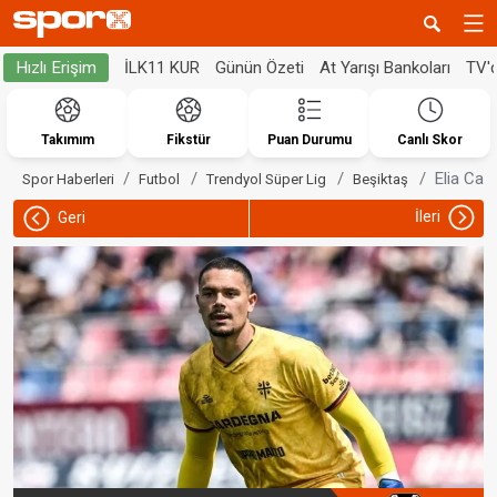
İLK11 KUR
Günün Özeti
At Yarışı Bankoları
TV'
Hızlı Erişim
Takımım
Fikstür
Puan Durumu
Canlı Skor
Elia Capr
Spor Haberleri
Futbol
Trendyol Süper Lig
Beşiktaş
İleri
Geri