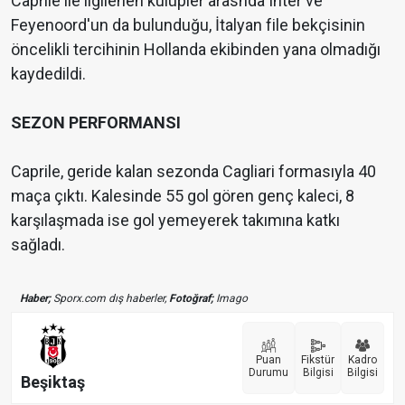
Caprile ile ilgilenen kulüpler arasnda Inter ve
Feyenoord'un da bulunduğu, İtalyan file bekçisinin
öncelikli tercihinin Hollanda ekibinden yana olmadığı
kaydedildi.
SEZON PERFORMANSI
Caprile, geride kalan sezonda Cagliari formasıyla 40
maça çıktı. Kalesinde 55 gol gören genç kaleci, 8
karşılaşmada ise gol yemeyerek takımına katkı
sağladı.
Haber;
Sporx.com dış haberler,
Fotoğraf;
Imago
Puan
Fikstür
Kadro
Durumu
Bilgisi
Bilgisi
Beşiktaş