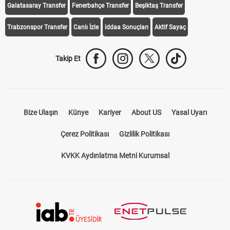
Galatasaray Transfer
Fenerbahçe Transfer
Beşiktaş Transfer
Trabzonspor Transfer
Canlı İzle
iddaa Sonuçları
Aktif Sayaç
Takip Et
Bize Ulaşın
Künye
Kariyer
About US
Yasal Uyarı
Çerez Politikası
Gizlilik Politikası
KVKK Aydınlatma Metni Kurumsal