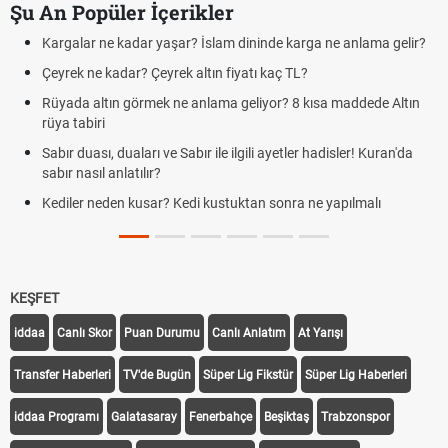
Şu An Popüler İçerikler
 yaşar? İslam dininde karga ne anlama gelir?
Futbolda ofsayt nedir?
eyrek altın fiyatı kaç TL?
Kravat nasıl bağlanı
ek ne anlama geliyor? 8 kısa maddede Altın
Cemre düştü mü? Kış
demek
 ve Sabır ile ilgili ayetler hadisler! Kuran'da
Rüyada kedi görmek e
r?
Evde çilek reçeli nasıl
ar? Kedi kustuktan sonra ne yapılmalı
tarifi
KEŞFET
iddaa
Canlı Skor
Puan Durumu
Canlı Anlatım
At Yarışı
Transfer Haberleri
TV'de Bugün
Süper Lig Fikstür
Süper Lig Haberleri
iddaa Programı
Galatasaray
Fenerbahçe
Beşiktaş
Trabzonspor