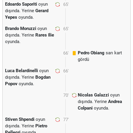
Edoardo Saporiti
oyun
65'
dışında. Yerine
Gerard
Yepes
oyunda.
Brando Moruzzi
oyun
65'
dışında. Yerine
Rares Ilie
oyunda.
Pedro Obiang
sarı kart
66'
gördü
Luca Belardinelli
oyun
66'
dışında. Yerine
Bogdan
Popov
oyunda.
Nicolas Galazzi
oyun
70'
dışında. Yerine
Andrea
Colpani
oyunda.
Stiven Shpendi
oyun
77'
dışında. Yerine
Pietro
Pellegri
oyunda.