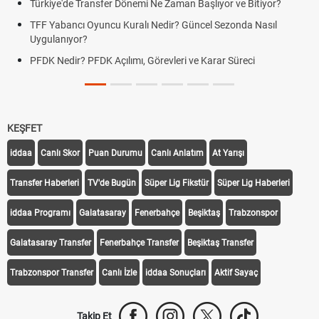
Türkiye'de Transfer Dönemi Ne Zaman Başlıyor ve Bitiyor?
TFF Yabancı Oyuncu Kuralı Nedir? Güncel Sezonda Nasıl
Uygulanıyor?
PFDK Nedir? PFDK Açılımı, Görevleri ve Karar Süreci
KEŞFET
iddaa
Canlı Skor
Puan Durumu
Canlı Anlatım
At Yarışı
Transfer Haberleri
TV'de Bugün
Süper Lig Fikstür
Süper Lig Haberleri
iddaa Programı
Galatasaray
Fenerbahçe
Beşiktaş
Trabzonspor
Galatasaray Transfer
Fenerbahçe Transfer
Beşiktaş Transfer
Trabzonspor Transfer
Canlı İzle
iddaa Sonuçları
Aktif Sayaç
Takip Et