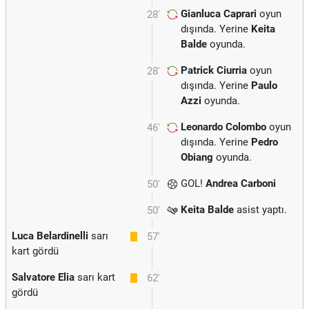
Gianluca Caprari
oyun
28'
dışında. Yerine
Keita
Balde
oyunda.
Patrick Ciurria
oyun
28'
dışında. Yerine
Paulo
Azzi
oyunda.
Leonardo Colombo
oyun
46'
dışında. Yerine
Pedro
Obiang
oyunda.
GOL!
Andrea Carboni
50'
Keita Balde
asist yaptı.
50'
Luca Belardinelli
sarı
57'
kart gördü
Salvatore Elia
sarı kart
62'
gördü