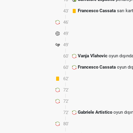
Francesco Cassata
sarı kar
43'
46'
49'
49'
Vanja Vlahovic
oyun dışında
60'
Francesco Cassata
oyun dış
60'
62'
72'
72'
Gabriele Artistico
oyun dışı
72'
80'