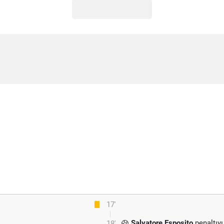
17'
Salvatore Esposito
penaltıyı
18'