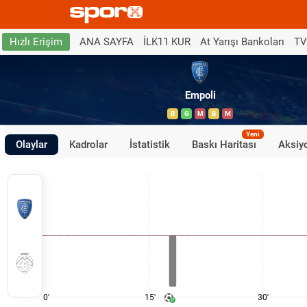
ANA SAYFA
İLK11 KUR
At Yarışı Bankoları
TV
Hızlı Erişim
Empoli
B
G
M
B
M
Yeni
Olaylar
Kadrolar
İstatistik
Baskı Haritası
Aksiyo
0'
15'
30'