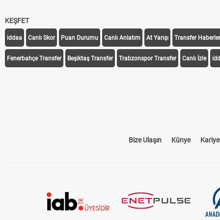
KEŞFET
iddaa
Canlı Skor
Puan Durumu
Canlı Anlatım
At Yarışı
Transfer Haberler
Fenerbahçe Transfer
Beşiktaş Transfer
Trabzonspor Transfer
Canlı İzle
id
Bize Ulaşın
Künye
Kariye