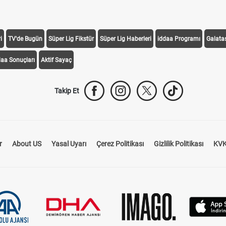
i
TV'de Bugün
Süper Lig Fikstür
Süper Lig Haberleri
iddaa Programı
Galata
daa Sonuçları
Aktif Sayaç
Takip Et
r
About US
Yasal Uyarı
Çerez Politikası
Gizlilik Politikası
KVK