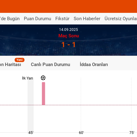
'de Bugün
Puan Durumu
Fikstür
Son Haberler
Ücretsiz Oyunla
14.09.2025
Maç Sonu
1 - 1
Yeni
n Haritası
Canlı Puan Durumu
İddaa Oranları
İlk Yarı
45'
60'
75'