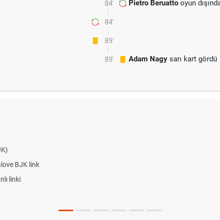
Pietro Beruatto
oyun dışınd
84'
84'
89'
Adam Nagy
sarı kart gördü
89'
JK)
alove BJK link
ı linki