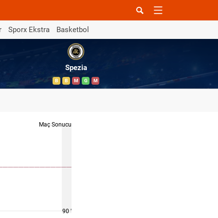
r
Sporx Ekstra
Basketbol
Spezia
B
B
M
G
M
Maç Sonucu
90 '