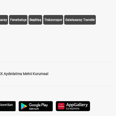
saray
Fenerbahçe
Beşiktaş
Trabzonspor
Galatasaray Transfer
K Aydınlatma Metni Kurumsal