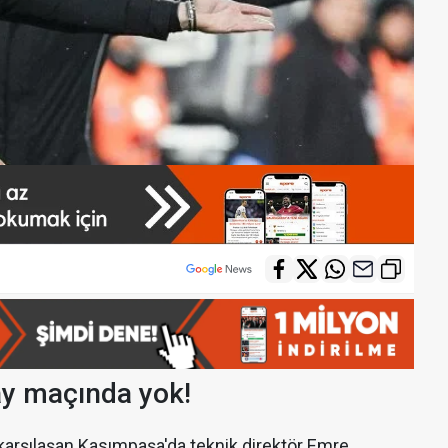
ay maçında yok!
 karşılaşan Kasımpaşa'da teknik direktör Emre