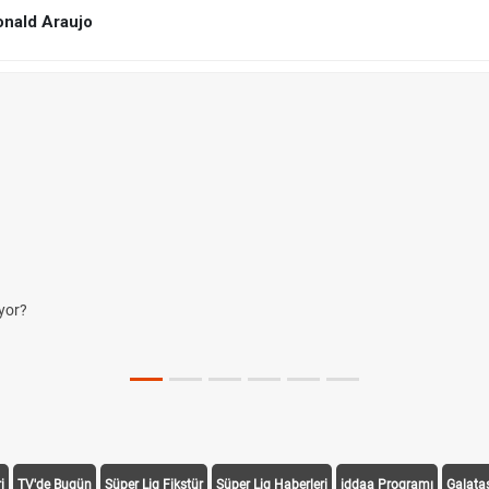
onald Araujo
ıyor?
ni Duyurdu
i
TV'de Bugün
Süper Lig Fikstür
Süper Lig Haberleri
iddaa Programı
Galata