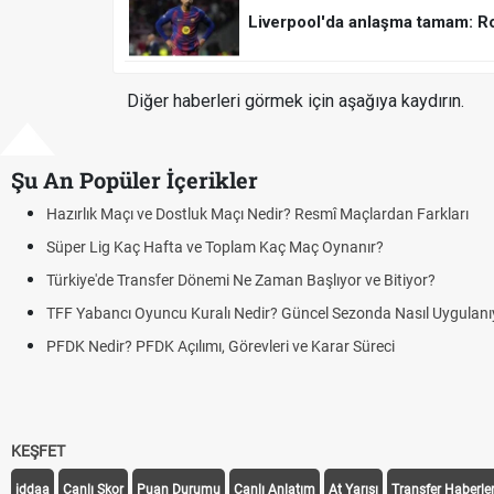
Liverpool'da anlaşma tamam: R
Diğer haberleri görmek için aşağıya kaydırın.
Şu An Popüler İçerikler
Puan Durumunda AG, OM ve Diğer Kısaltmalar Ne Anlama Gelir?
Skor Ne Demek? Sporda Skor ve Sonuç Kavramları
Futbol Nasıl Oynanır? Temel Futbol Kuralları
Deplasman Golü Kuralı Nedir? Hangi Organizasyonlarda Uygulan
DGS Sonuçları Ne Zaman Açıklanacak 2026? ÖSYM Sonuç Tarihi
KEŞFET
iddaa
Canlı Skor
Puan Durumu
Canlı Anlatım
At Yarışı
Transfer Haberler