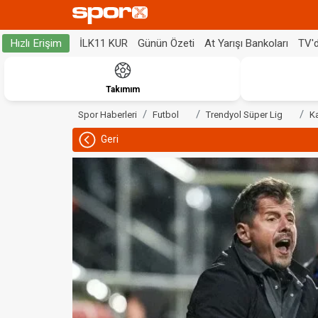
İLK11 KUR
Günün Özeti
At Yarışı Bankoları
TV'
Hızlı Erişim
Takımım
Spor Haberleri
Futbol
Trendyol Süper Lig
K
Geri