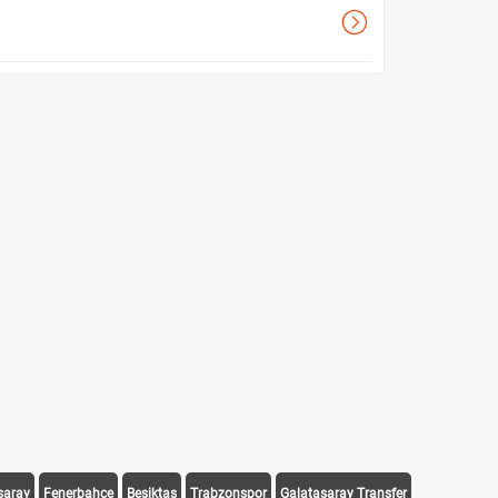
saray
Fenerbahçe
Beşiktaş
Trabzonspor
Galatasaray Transfer