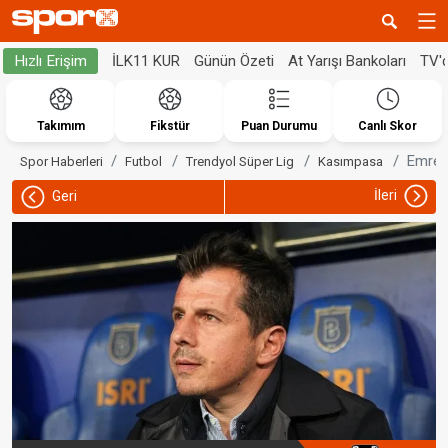
İLK11 KUR
Günün Özeti
At Yarışı Bankoları
TV'
Hızlı Erişim
Takımım
Fikstür
Puan Durumu
Canlı Skor
Emre B
Spor Haberleri
Futbol
Trendyol Süper Lig
Kasımpasa
İleri
Geri