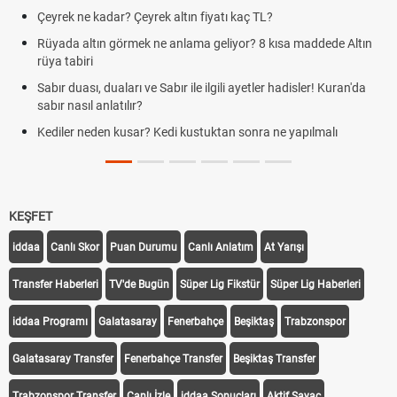
TL?
Kravat nasıl bağlanır? En kolay kravat bağ
8 kısa maddede Altın
Cemre düştü mü? Kış cemresi ne zaman düş
demek
ler hadisler! Kuran'da
Rüyada kedi görmek en anlama geliyor? Kedi
Evde çilek reçeli nasıl yapılır? Kimsenin bilmedi
a ne yapılmalı
tarifi
KEŞFET
iddaa
Canlı Skor
Puan Durumu
Canlı Anlatım
At Yarışı
Transfer Haberleri
TV'de Bugün
Süper Lig Fikstür
Süper Lig Haberleri
iddaa Programı
Galatasaray
Fenerbahçe
Beşiktaş
Trabzonspor
Galatasaray Transfer
Fenerbahçe Transfer
Beşiktaş Transfer
Trabzonspor Transfer
Canlı İzle
iddaa Sonuçları
Aktif Sayaç