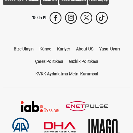
Takip Et
Bize Ulaşın
Künye
Kariyer
About US
Yasal Uyarı
Çerez Politikası
Gizlilik Politikası
KVKK Aydınlatma Metni Kurumsal