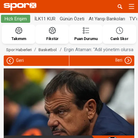
İLK11 KUR
Günün Özeti
At Yarışı Bankoları
TV'
Hızlı Erişim
Takımım
Fikstür
Puan Durumu
Canlı Skor
Ergin Ataman: "Adil yönetim olursa ş
Spor Haberleri
Basketbol
İleri
Geri