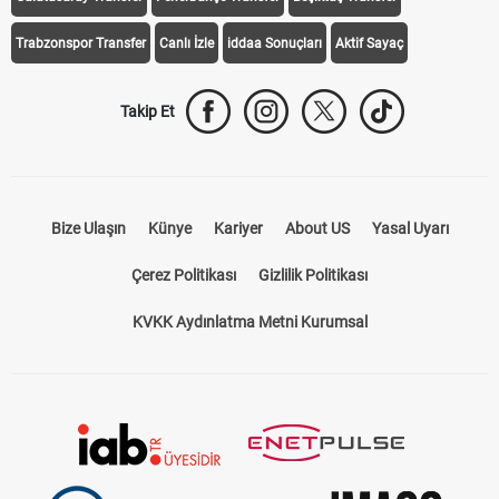
Galatasaray Transfer
Fenerbahçe Transfer
Beşiktaş Transfer
Trabzonspor Transfer
Canlı İzle
iddaa Sonuçları
Aktif Sayaç
Takip Et
Bize Ulaşın
Künye
Kariyer
About US
Yasal Uyarı
Çerez Politikası
Gizlilik Politikası
KVKK Aydınlatma Metni Kurumsal