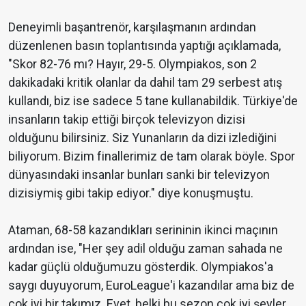
Deneyimli başantrenör, karşılaşmanın ardından
düzenlenen basın toplantısında yaptığı açıklamada,
"Skor 82-76 mı? Hayır, 29-5. Olympiakos, son 2
dakikadaki kritik olanlar da dahil tam 29 serbest atış
kullandı, biz ise sadece 5 tane kullanabildik. Türkiye'de
insanların takip ettiği birçok televizyon dizisi
olduğunu bilirsiniz. Siz Yunanların da dizi izlediğini
biliyorum. Bizim finallerimiz de tam olarak böyle. Spor
dünyasındaki insanlar bunları sanki bir televizyon
dizisiymiş gibi takip ediyor." diye konuşmuştu.
Ataman, 68-58 kazandıkları serininin ikinci maçının
ardından ise, "Her şey adil olduğu zaman sahada ne
kadar güçlü olduğumuzu gösterdik. Olympiakos'a
saygı duyuyorum, EuroLeague'i kazandılar ama biz de
çok iyi bir takımız. Evet, belki bu sezon çok iyi şeyler