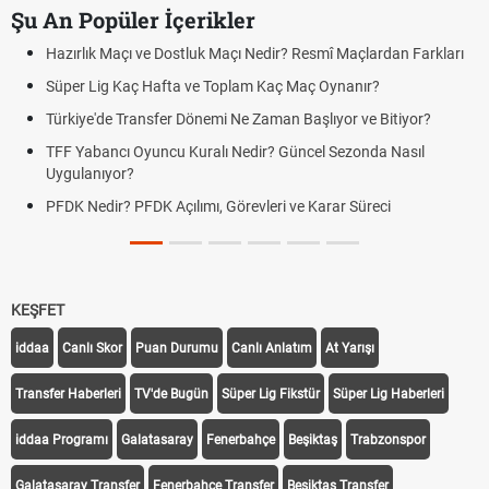
Şu An Popüler İçerikler
çlardan Farkları
Puan Durumunda AG, OM ve Diğer Kısaltmalar Ne
ır?
Skor Ne Demek? Sporda Skor ve Sonuç Kavramlar
ve Bitiyor?
Futbol Nasıl Oynanır? Temel Futbol Kuralları
onda Nasıl
Deplasman Golü Kuralı Nedir? Hangi Organizasyo
Uygulanıyor?
üreci
DGS Sonuçları Ne Zaman Açıklanacak 2026? ÖS
Tarihini Duyurdu
KEŞFET
iddaa
Canlı Skor
Puan Durumu
Canlı Anlatım
At Yarışı
Transfer Haberleri
TV'de Bugün
Süper Lig Fikstür
Süper Lig Haberleri
iddaa Programı
Galatasaray
Fenerbahçe
Beşiktaş
Trabzonspor