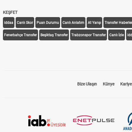
KEŞFET
iddaa
Canlı Skor
Puan Durumu
Canlı Anlatım
At Yarışı
Transfer Haberler
Fenerbahçe Transfer
Beşiktaş Transfer
Trabzonspor Transfer
Canlı İzle
id
Bize Ulaşın
Künye
Kariye