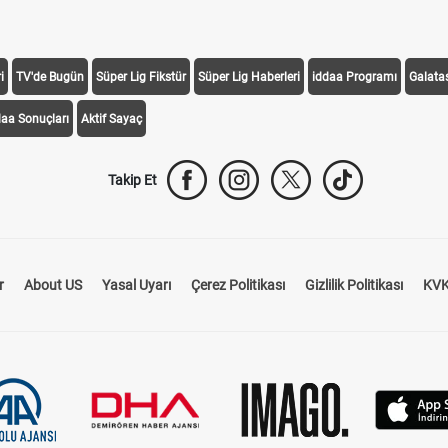
i
TV'de Bugün
Süper Lig Fikstür
Süper Lig Haberleri
iddaa Programı
Galata
daa Sonuçları
Aktif Sayaç
Takip Et
r
About US
Yasal Uyarı
Çerez Politikası
Gizlilik Politikası
KVK