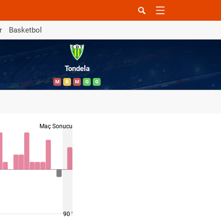
r
Basketbol
Tondela
M
B
M
G
G
Maç Sonucu
90 '