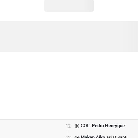
GOL!
Pedro Henryque
12'
Makan Aiko
asist yaptı.
12'