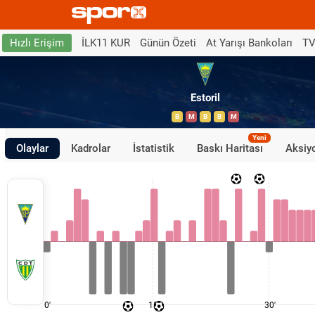
İLK11 KUR
Günün Özeti
At Yarışı Bankoları
TV
Hızlı Erişim
Estoril
B
M
B
B
M
Yeni
Olaylar
Kadrolar
İstatistik
Baskı Haritası
Aksiyo
0'
15'
30'