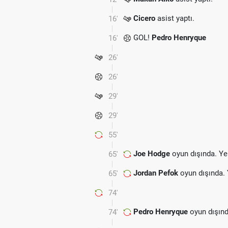
Cicero
asist yaptı.
16'
GOL!
Pedro Henryque
16'
26'
26'
29'
29'
55'
Joe Hodge
oyun dışında. Ye
65'
Jordan Pefok
oyun dışında.
65'
74'
Pedro Henryque
oyun dışınd
74'