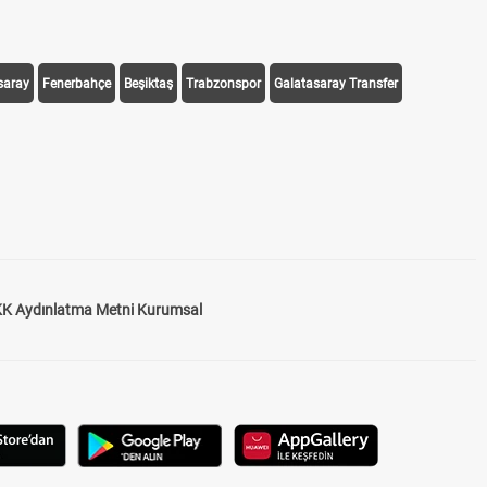
saray
Fenerbahçe
Beşiktaş
Trabzonspor
Galatasaray Transfer
K Aydınlatma Metni Kurumsal