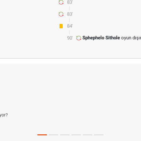
83'
83'
84'
Sphephelo Sithole
oyun dışı
90'
yor?