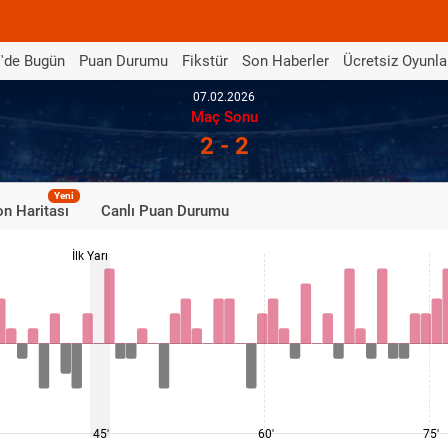
'de Bugün
Puan Durumu
Fikstür
Son Haberler
Ücretsiz Oyunla
07.02.2026
Maç Sonu
2 - 2
Yeni
n Haritası
Canlı Puan Durumu
İlk Yarı
45'
60'
75'