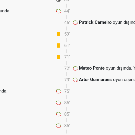
unda.
44'
Patrick Carneiro
oyun dışın
46'
59'
61'
71'
Mateo Ponte
oyun dışında. 
72'
Artur Guimaraes
oyun dışın
73'
nda.
75'
85'
85'
85'