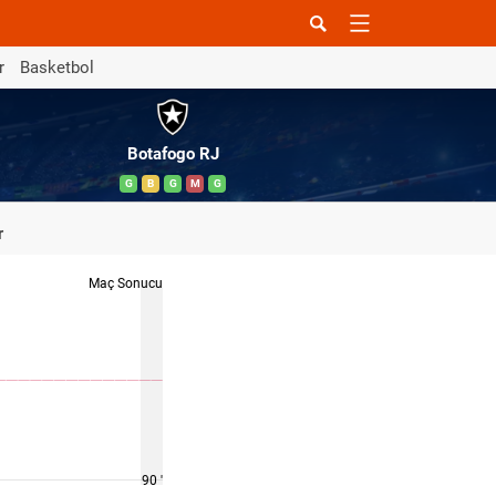
r
Basketbol
Botafogo RJ
G
B
G
M
G
r
Maç Sonucu
90 '