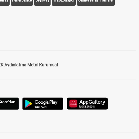
saray
Fenerbahçe
Beşiktaş
Trabzonspor
Galatasaray Transfer
K Aydınlatma Metni Kurumsal