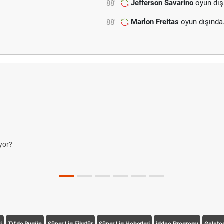
Jefferson Savarino
oyun dış
88'
Marlon Freitas
oyun dışında
88'
yor?