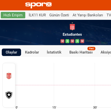
İLK11 KUR
Günün Özeti
At Yarışı Bankoları
TV
Hızlı Erişim
Estudiantes
M
G
M
G
M
Yeni
Olaylar
Kadrolar
İstatistik
Baskı Haritası
Aksiyo
0'
15'
30'