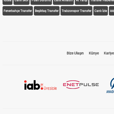
iddaa
Canlı Skor
Puan Durumu
Canlı Anlatım
At Yarışı
Transfer Haberler
Fenerbahçe Transfer
Beşiktaş Transfer
Trabzonspor Transfer
Canlı İzle
id
Bize Ulaşın
Künye
Kariye