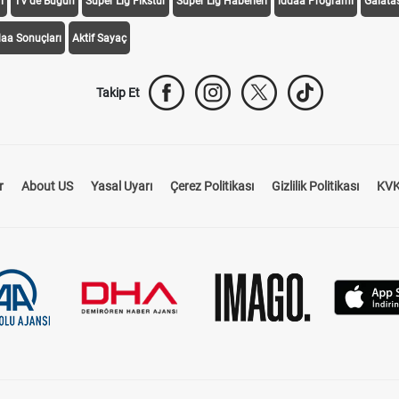
i
TV'de Bugün
Süper Lig Fikstür
Süper Lig Haberleri
iddaa Programı
Galata
daa Sonuçları
Aktif Sayaç
Takip Et
r
About US
Yasal Uyarı
Çerez Politikası
Gizlilik Politikası
KVK