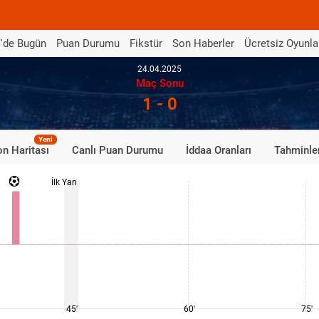
'de Bugün
Puan Durumu
Fikstür
Son Haberler
Ücretsiz Oyunla
24.04.2025
Maç Sonu
1 - 0
Yeni
n Haritası
Canlı Puan Durumu
İddaa Oranları
Tahminle
İlk Yarı
45'
60'
75'