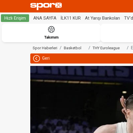
ANA SAYFA
İLK11 KUR
At Yarışı Bankoları
TV'
Hızlı Erişim
Takımım
E
Spor Haberleri
Basketbol
THY Euroleague
Geri