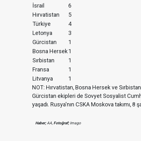
İsrail
6
Hırvatistan
5
Türkiye
4
Letonya
3
Gürcistan
1
Bosna Hersek
1
Sırbistan
1
Fransa
1
Litvanya
1
NOT: Hırvatistan, Bosna Hersek ve Sırbista
Gürcistan ekipleri de Sovyet Sosyalist Cum
yaşadı. Rusya'nın CSKA Moskova takımı, 8 
Haber;
AA,
Fotoğraf;
Imago