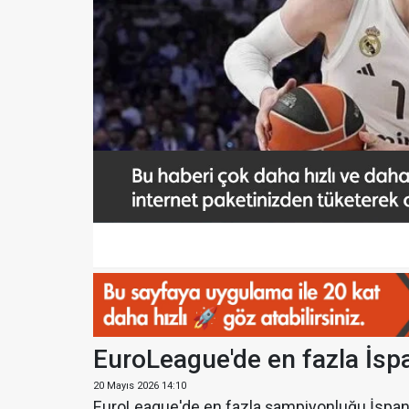
EuroLeague'de en fazla İspa
20 Mayıs 2026 14:10
EuroLeague'de en fazla şampiyonluğu İspany