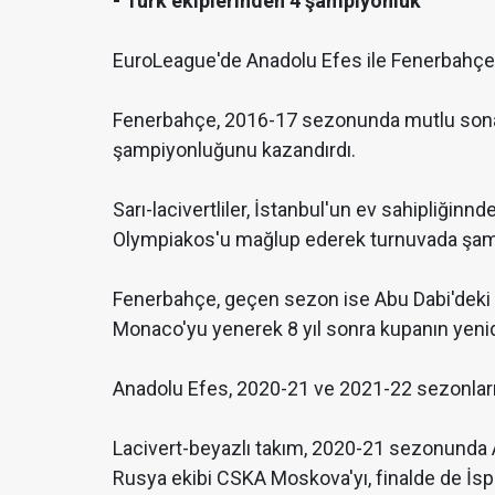
- Türk ekiplerinden 4 şampiyonluk
EuroLeague'de Anadolu Efes ile Fenerbahçe B
Fenerbahçe, 2016-17 sezonunda mutlu sona 
şampiyonluğunu kazandırdı.
Sarı-lacivertliler, İstanbul'un ev sahipliğinnd
Olympiakos'u mağlup ederek turnuvada şampiy
Fenerbahçe, geçen sezon ise Abu Dabi'deki dö
Monaco'yu yenerek 8 yıl sonra kupanın yenid
Anadolu Efes, 2020-21 ve 2021-22 sezonlar
Lacivert-beyazlı takım, 2020-21 sezonunda A
Rusya ekibi CSKA Moskova'yı, finalde de İs