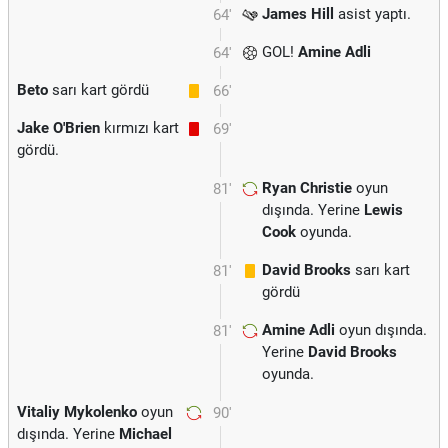
James Hill
asist yaptı.
64'
GOL!
Amine Adli
64'
Beto
sarı kart gördü
66'
Jake O'Brien
kırmızı kart
69'
gördü.
Ryan Christie
oyun
81'
dışında. Yerine
Lewis
Cook
oyunda.
David Brooks
sarı kart
81'
gördü
Amine Adli
oyun dışında.
81'
Yerine
David Brooks
oyunda.
Vitaliy Mykolenko
oyun
90'
dışında. Yerine
Michael