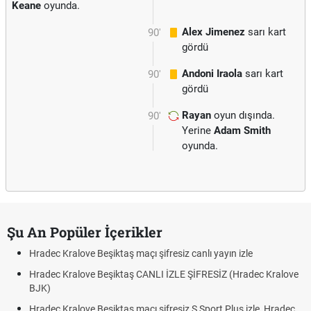
Keane
oyunda.
Alex Jimenez
sarı kart
90'
gördü
Andoni Iraola
sarı kart
90'
gördü
Rayan
oyun dışında.
90'
Yerine
Adam Smith
oyunda.
Şu An Popüler İçerikler
Hradec Kralove Beşiktaş maçı şifresiz canlı yayın izle
Hradec Kralove Beşiktaş CANLI İZLE ŞİFRESİZ (Hradec Kralove
BJK)
Hradec Kralove Beşiktaş maçı şifresiz S Sport Plus izle, Hradec