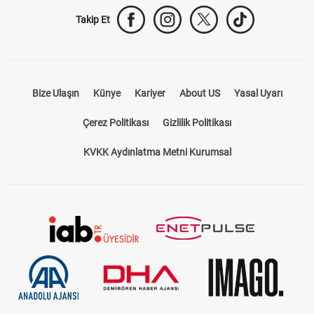
Takip Et
Bize Ulaşın
Künye
Kariyer
About US
Yasal Uyarı
Çerez Politikası
Gizlilik Politikası
KVKK Aydınlatma Metni Kurumsal