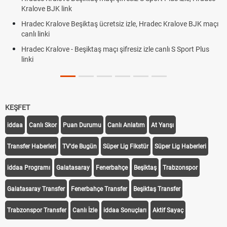
Kralove BJK link
Hradec Kralove Beşiktaş ücretsiz izle, Hradec Kralove BJK maçı
canlı linki
Hradec Kralove - Beşiktaş maçı şifresiz izle canlı S Sport Plus
linki
KEŞFET
iddaa
Canlı Skor
Puan Durumu
Canlı Anlatım
At Yarışı
Transfer Haberleri
TV'de Bugün
Süper Lig Fikstür
Süper Lig Haberleri
iddaa Programı
Galatasaray
Fenerbahçe
Beşiktaş
Trabzonspor
Galatasaray Transfer
Fenerbahçe Transfer
Beşiktaş Transfer
Trabzonspor Transfer
Canlı İzle
iddaa Sonuçları
Aktif Sayaç