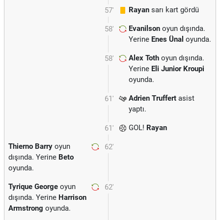
Rayan
sarı kart gördü
57'
Evanilson
oyun dışında.
58'
Yerine
Enes Ünal
oyunda.
Alex Toth
oyun dışında.
58'
Yerine
Eli Junior Kroupi
oyunda.
Adrien Truffert
asist
61'
yaptı.
GOL!
Rayan
61'
Thierno Barry
oyun
62'
dışında. Yerine
Beto
oyunda.
Tyrique George
oyun
62'
dışında. Yerine
Harrison
Armstrong
oyunda.