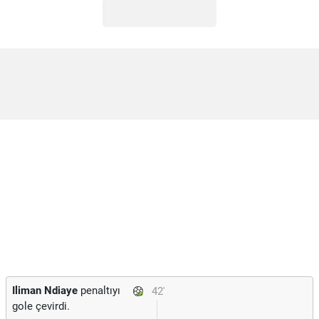
Iliman Ndiaye
penaltıyı
42'
gole çevirdi.