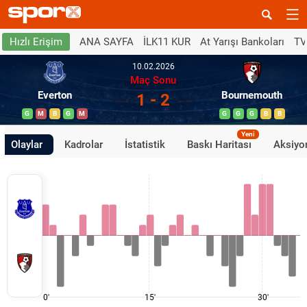
ANA SAYFA
İLK11 KUR
At Yarışı Bankoları
TV
Hızlı Erişim
10.02.2026
Maç Sonu
Everton
Bournemouth
1 - 2
G
M
B
G
M
G
G
G
B
B
Yeni
Olaylar
Kadrolar
İstatistik
Baskı Haritası
Aksiyon
0'
15'
30'