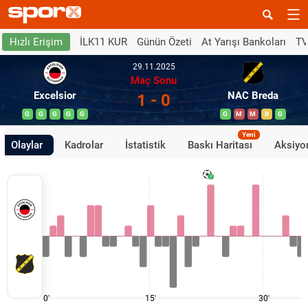
İLK11 KUR
Günün Özeti
At Yarışı Bankoları
TV
Hızlı Erişim
29.11.2025
Maç Sonu
Excelsior
NAC Breda
1 - 0
G
G
G
G
G
G
M
M
B
G
Yeni
Olaylar
Kadrolar
İstatistik
Baskı Haritası
Aksiyon
0'
15'
30'