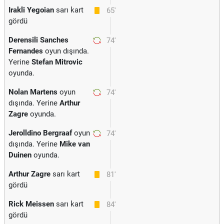
Irakli Yegoian
sarı kart
65'
gördü
Derensili Sanches
74'
Fernandes
oyun dışında.
Yerine
Stefan Mitrovic
oyunda.
Nolan Martens
oyun
74'
dışında. Yerine
Arthur
Zagre
oyunda.
Jerolldino Bergraaf
oyun
74'
dışında. Yerine
Mike van
Duinen
oyunda.
Arthur Zagre
sarı kart
81'
gördü
Rick Meissen
sarı kart
84'
gördü