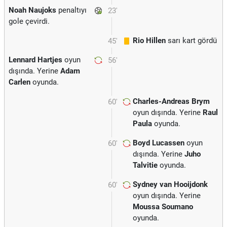
Noah Naujoks
penaltıyı
23'
gole çevirdi.
Rio Hillen
sarı kart gördü
45'
Lennard Hartjes
oyun
56'
dışında. Yerine
Adam
Carlen
oyunda.
Charles-Andreas Brym
60'
oyun dışında. Yerine
Raul
Paula
oyunda.
Boyd Lucassen
oyun
60'
dışında. Yerine
Juho
Talvitie
oyunda.
Sydney van Hooijdonk
60'
oyun dışında. Yerine
Moussa Soumano
oyunda.