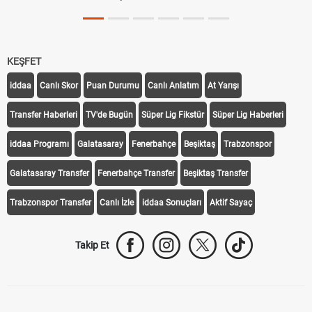
KEŞFET
iddaa
Canlı Skor
Puan Durumu
Canlı Anlatım
At Yarışı
Transfer Haberleri
TV'de Bugün
Süper Lig Fikstür
Süper Lig Haberleri
iddaa Programı
Galatasaray
Fenerbahçe
Beşiktaş
Trabzonspor
Galatasaray Transfer
Fenerbahçe Transfer
Beşiktaş Transfer
Trabzonspor Transfer
Canlı İzle
iddaa Sonuçları
Aktif Sayaç
Takip Et